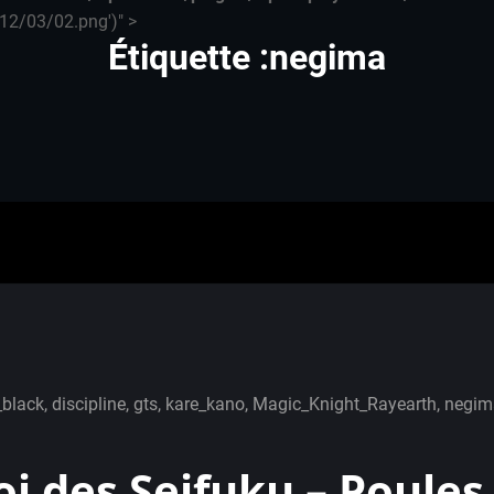
12/03/02.png')" >
Étiquette :negima
_black
,
discipline
,
gts
,
kare_kano
,
Magic_Knight_Rayearth
,
negim
 des Seifuku – Poules 