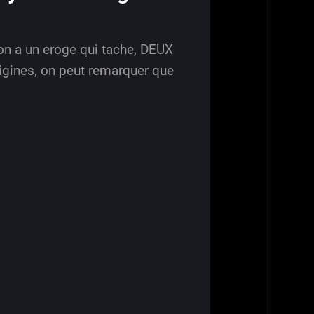
’on a un eroge qui tache, DEUX
igines, on peut remarquer que