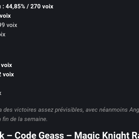
 : 44,85% / 270 voix
voix
99 voix
ix
 voix
2 voix
x
a des victoires assez prévisibles, avec néanmoins Ang
fin de la semaine.
ack – Code Geass – Magic Knight 