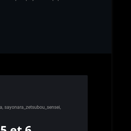
a
,
sayonara_zetsubou_sensei
,
5 et 6