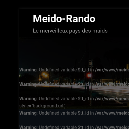
Aller
Meido-Rando
au
contenu
Le merveilleux pays des maids
Warning
: Undefined variable $tt_id in
/var/www/meido
Warning
: Undefined variable $tt_id in
/var/www/meido
Warning
: Undefined variable $tt_id in
/var/www/meido
style="background:url('
Warning
: Undefined variable $tt_id in
/var/www/meido
Warning
: Undefined variable $tt_id in
/var/www/meido