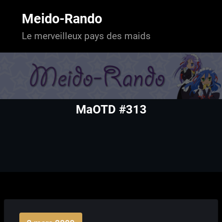
Aller
au
Meido-Rando
contenu
Le merveilleux pays des maids
MaOTD #313