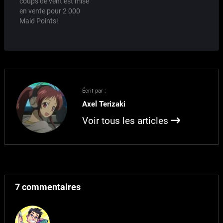
coups de vent est mise
comme pour les poules.
en vente pour 2 000
Au niveau du calendrier,
Maid Points!
a raison de deux matchs
par semaine, le tournoi…
Écrit par :
Axel Terizaki
Voir tous les articles
7 commentaires