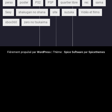
perso
poster
PS2
PSP
quartier libre
rec
sama
Sexy
shakugan no shana
site
suzuka
Vidéo et films
xbox360
zero no tsukaima
Fièrement propulsé par
WordPress
| Thème :
Spice Software
par
Spicethemes