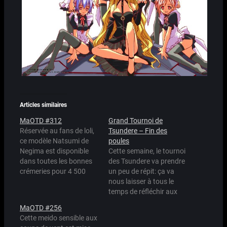
Articles similaires
MaOTD #312
Grand Tournoi de
Réservée au fans de loli,
Tsundere – Fin des
ce modèle Natsumi de
poules
Negima est disponible
Cette semaine, le tournoi
dans toutes les bonnes
des Tsundere va prendre
crémeries pour 4 500
un peu de répit: ça va
Maid Points. Une affaire.
nous laisser à tous le
temps de réfléchir aux
huitièmes de finales, qui
MaOTD #256
commenceront donc
Cette meido sensible aux
lundi prochain à 00:00,