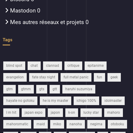
Mastodon
0
Mes autres réseaux et projets
0
Tags
blind spot
chat
clannad
critique
epitanime
evangelion
fate stay night
full metal panic
fun
geek
gtm
gtmm
gts
gtt
haruhi suzumiya
hayate no gotoku
he is my master
ichigo 100%
idolmaster
I m hit
japan expo
japon
k-on
lucky star
mahoro
mahoromatic
maid
miko
nanoha
negima
otoboku