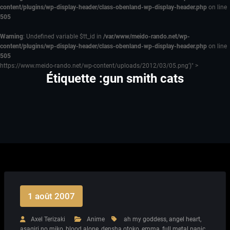
content/plugins/wp-display-header/class-obenland-wp-display-header.php
on line
505
Warning
: Undefined variable $tt_id in
/var/www/meido-rando.net/wp-
content/plugins/wp-display-header/class-obenland-wp-display-header.php
on line
505
https://www.meido-rando.net/wp-content/uploads/2012/03/05.png')" >
Étiquette :gun smith cats
1 août 2007
Axel Terizaki
Anime
ah my goddess
,
angel heart
,
asagiri no miko
,
blood alone
,
densha otoko
,
emma
,
full metal panic
,