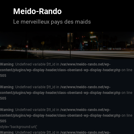
Aller
au
Meido-Rando
contenu
Le merveilleux pays des maids
Warning
: Undefined variable $tt_id in
/var/www/meido-rando.net/wp-
content/plugins/wp-display-header/class-obenland-wp-display-header.php
on line
505
Warning
: Undefined variable $tt_id in
/var/www/meido-rando.net/wp-
content/plugins/wp-display-header/class-obenland-wp-display-header.php
on line
505
Warning
: Undefined variable $tt_id in
/var/www/meido-rando.net/wp-
content/plugins/wp-display-header/class-obenland-wp-display-header.php
on line
505
style="background:url('
Warning
: Undefined variable $tt_id in
/var/www/meido-rando.net/wp-