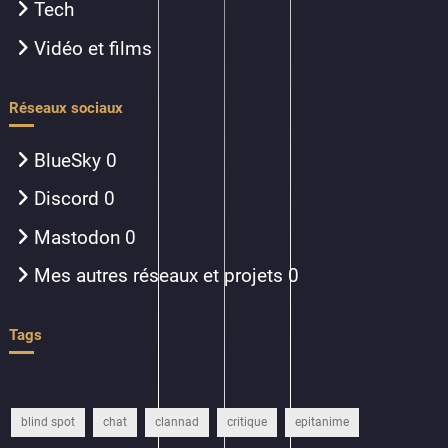
Tech
Vidéo et films
Réseaux sociaux
BlueSky
0
Discord
0
Mastodon
0
Mes autres réseaux et projets
0
Tags
blind spot
chat
clannad
critique
epitanime