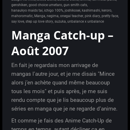
genshiken
,
good choice umetaro
,
gun smith cats
,
hanaukyo maids tai
,
ichigo 100%
,
joshikosei
,
kashimashi
,
keroro
,
mahoromatic
,
Manga
,
negima
,
onegai teacher
,
pink diary
,
pretty face
,
say love
,
step up love story
,
suzuka
,
unbalance x unbalance
Manga Catch-up –
Août 2007
En fait je regardais mon arrivage de
mangas l’autre jour, et je me disais "Mince
alors j’en achète quand même beaucoup
tous les mois" et puis après, je me suis
rendu compte que je lis beaucoup plus de
séries en manga que je ne regarde d’anime.
Et comme je fais des Anime Catch-Up de
temps en temps, autant décliner ça en