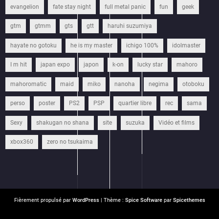
evangelion
fate stay night
full metal panic
fun
geek
gtm
gtmm
gts
gtt
haruhi suzumiya
hayate no gotoku
he is my master
ichigo 100%
idolmaster
I m hit
japan expo
japon
k-on
lucky star
mahoro
mahoromatic
maid
miko
nanoha
negima
otoboku
perso
poster
PS2
PSP
quartier libre
rec
sama
Sexy
shakugan no shana
site
suzuka
Vidéo et films
xbox360
zero no tsukaima
Fièrement propulsé par
WordPress
| Thème :
Spice Software
par
Spicethemes