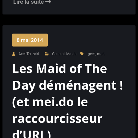
Lire la suite
8 mai 2014
Axel Terizaki
General
,
Maids
geek
,
maid
Les Maid of The
Day déménagent !
(et mei.do le
raccourcisseur
d’URL)