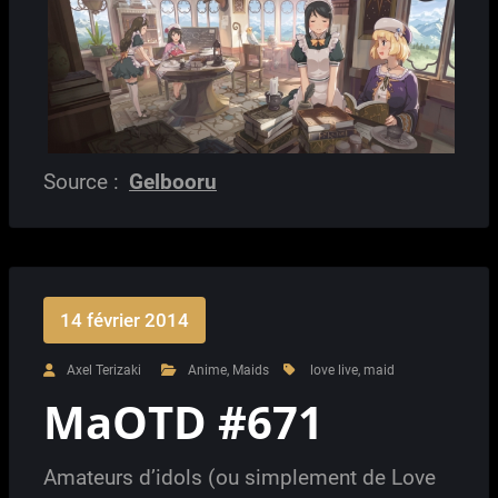
Source :
Gelbooru
14 février 2014
Axel Terizaki
Anime
,
Maids
love live
,
maid
MaOTD #671
Amateurs d’idols (ou simplement de Love