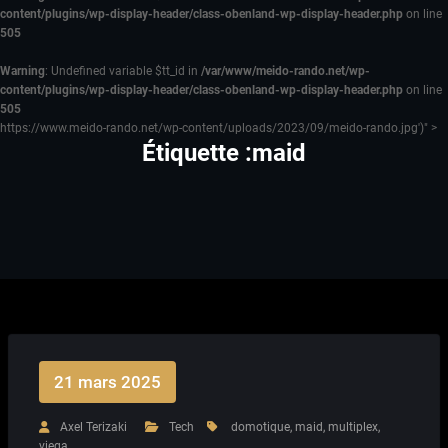
content/plugins/wp-display-header/class-obenland-wp-display-header.php
on line
505
Warning
: Undefined variable $tt_id in
/var/www/meido-rando.net/wp-
content/plugins/wp-display-header/class-obenland-wp-display-header.php
on line
505
https://www.meido-rando.net/wp-content/uploads/2023/09/meido-rando.jpg')" >
Étiquette :maid
21 mars 2025
Axel Terizaki
Tech
domotique
,
maid
,
multiplex
,
viega