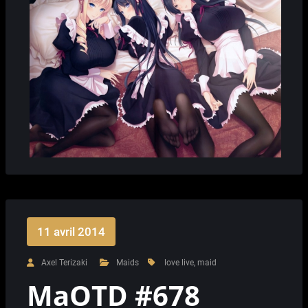
11 avril 2014
Axel Terizaki
Maids
love live
,
maid
MaOTD #678