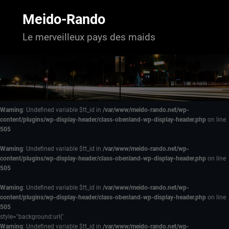
Aller
au
Meido-Rando
contenu
Le merveilleux pays des maids
Warning
: Undefined variable $tt_id in
/var/www/meido-rando.net/wp-
content/plugins/wp-display-header/class-obenland-wp-display-header.php
on line
505
Warning
: Undefined variable $tt_id in
/var/www/meido-rando.net/wp-
content/plugins/wp-display-header/class-obenland-wp-display-header.php
on line
505
Warning
: Undefined variable $tt_id in
/var/www/meido-rando.net/wp-
content/plugins/wp-display-header/class-obenland-wp-display-header.php
on line
505
style="background:url('
Warning
: Undefined variable $tt_id in
/var/www/meido-rando.net/wp-