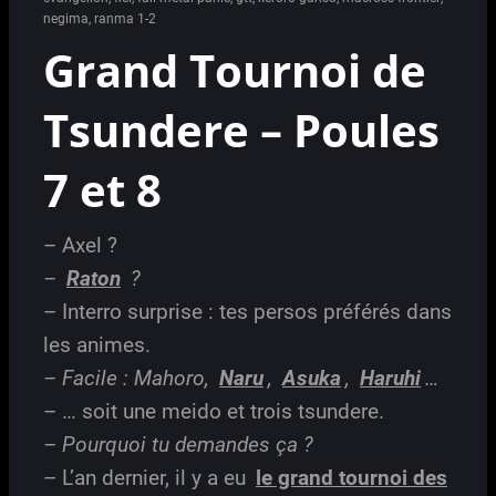
negima
,
ranma 1-2
Grand Tournoi de
Tsundere – Poules
7 et 8
– Axel ?
–
Raton
?
– Interro surprise : tes persos préférés dans
les animes.
– Facile : Mahoro,
Naru
,
Asuka
,
Haruhi
…
– … soit une meido et trois tsundere.
– Pourquoi tu demandes ça ?
– L’an dernier, il y a eu
le grand tournoi des