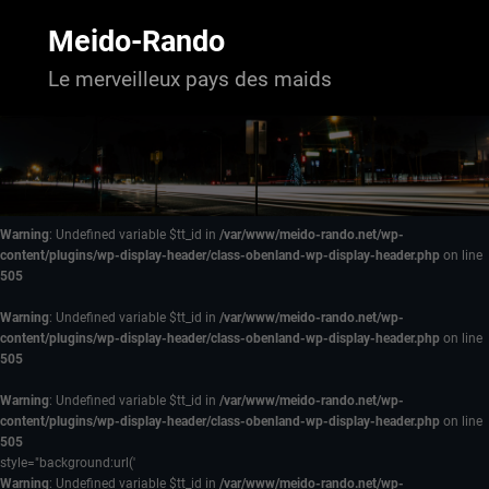
Aller
au
Meido-Rando
contenu
Le merveilleux pays des maids
Warning
: Undefined variable $tt_id in
/var/www/meido-rando.net/wp-
content/plugins/wp-display-header/class-obenland-wp-display-header.php
on line
505
Warning
: Undefined variable $tt_id in
/var/www/meido-rando.net/wp-
content/plugins/wp-display-header/class-obenland-wp-display-header.php
on line
505
Warning
: Undefined variable $tt_id in
/var/www/meido-rando.net/wp-
content/plugins/wp-display-header/class-obenland-wp-display-header.php
on line
505
style="background:url('
Warning
: Undefined variable $tt_id in
/var/www/meido-rando.net/wp-