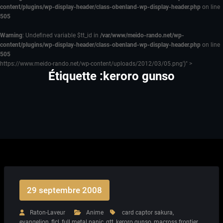
content/plugins/wp-display-header/class-obenland-wp-display-header.php
on line
505
Warning
: Undefined variable $tt_id in
/var/www/meido-rando.net/wp-
content/plugins/wp-display-header/class-obenland-wp-display-header.php
on line
505
https://www.meido-rando.net/wp-content/uploads/2012/03/05.png')" >
Étiquette :keroro gunso
29 septembre 2008
Raton-Laveur
Anime
card captor sakura
,
evangelion
,
flcl
,
full metal panic
,
gtt
,
keroro gunso
,
macross frontier
,