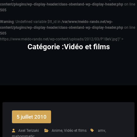
content/plugins/wp-display-header/class-obenland-wp-display-header.php
on line
505
Warning
: Undefined variable $tt_id in
/var/www/meido-rando.net/wp-
content/plugins/wp-display-header/class-obenland-wp-display-header.php
on line
505
https://www.meido-rando.net/wp-content/uploads/2012/03/P1BeV.jpg')" >
Catégorie :Vidéo et films
5 juillet 2010
Axel Terizaki
Anime
,
Vidéo et films
amv
,
mahoromatic