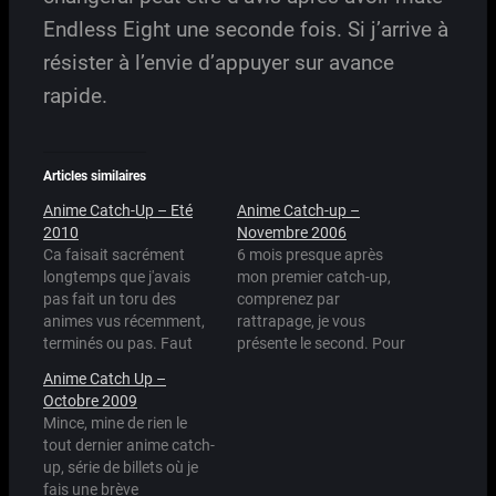
Endless Eight une seconde fois. Si j’arrive à
résister à l’envie d’appuyer sur avance
rapide.
Articles similaires
Anime Catch-Up – Eté
Anime Catch-up –
2010
Novembre 2006
Ca faisait sacrément
6 mois presque après
longtemps que j'avais
mon premier catch-up,
pas fait un toru des
comprenez par
animes vus récemment,
rattrapage, je vous
terminés ou pas. Faut
présente le second. Pour
dire aussi qu'à la vue de
les deux du fond qui ne
Anime Catch Up –
cette liste, je regarde de
suivent pas ou les autres
Octobre 2009
moins en omins d'anime,
qui ont pris le train en
Mince, mine de rien le
plus par manque de
route, je fais un rapide
tout dernier anime catch-
temps qu'autre chose.
commentaire sur les
up, série de billets où je
Par contre je lis pas mal
séries qui ont progressé
fais une brève