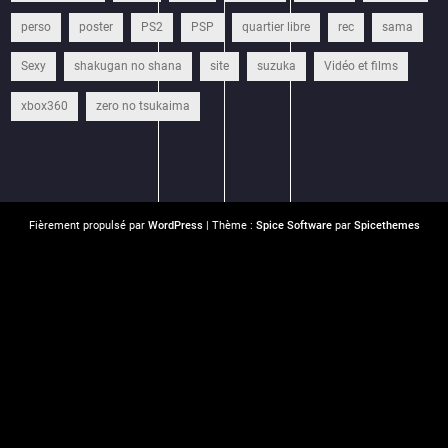
perso
poster
PS2
PSP
quartier libre
rec
sama
Sexy
shakugan no shana
site
suzuka
Vidéo et films
xbox360
zero no tsukaima
Fièrement propulsé par
WordPress
| Thème :
Spice Software
par
Spicethemes