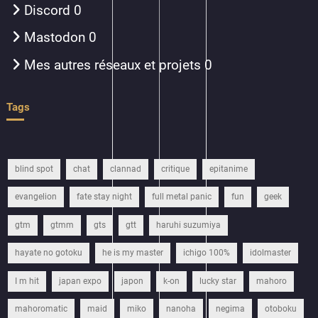
Discord
0
Mastodon
0
Mes autres réseaux et projets
0
Tags
blind spot
chat
clannad
critique
epitanime
evangelion
fate stay night
full metal panic
fun
geek
gtm
gtmm
gts
gtt
haruhi suzumiya
hayate no gotoku
he is my master
ichigo 100%
idolmaster
I m hit
japan expo
japon
k-on
lucky star
mahoro
mahoromatic
maid
miko
nanoha
negima
otoboku