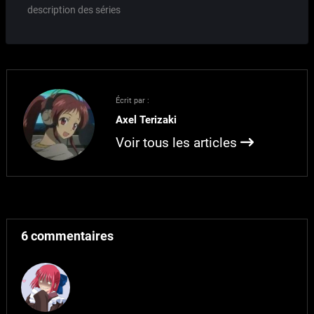
de manga encore, donc…
depuis ma review initiale
description des séries
de…
que j'ai vues et finies
récemment, date de l'an
dernier. Pourtant j'en ai
vu des trucs entre
temps... ...ou pas tant
que ça en fait: malgré de
Écrit par :
nombreux avis positifs…
Axel Terizaki
Voir tous les articles
6 commentaires