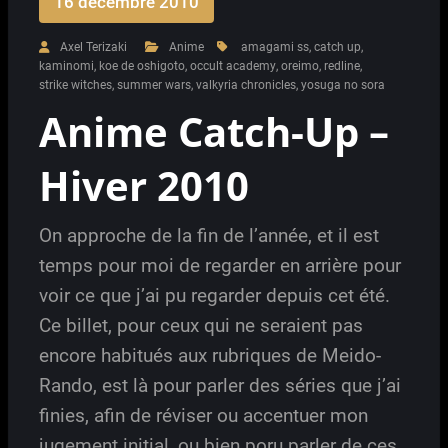
16 décembre 2010
Axel Terizaki
Anime
amagami ss
,
catch up
,
kaminomi
,
koe de oshigoto
,
occult academy
,
oreimo
,
redline
,
strike witches
,
summer wars
,
valkyria chronicles
,
yosuga no sora
Anime Catch-Up –
Hiver 2010
On approche de la fin de l’année, et il est
temps pour moi de regarder en arrière pour
voir ce que j’ai pu regarder depuis cet été.
Ce billet, pour ceux qui ne seraient pas
encore habitués aux rubriques de Meido-
Rando, est là pour parler des séries que j’ai
finies, afin de réviser ou accentuer mon
jugement initial, ou bien poru parler de ces