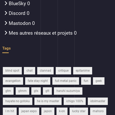
BlueSky
0
Discord
0
Mastodon
0
Mes autres réseaux et projets
0
Tags
blind spot
chat
clannad
critique
epitanime
evangelion
fate stay night
full metal panic
fun
geek
gtm
gtmm
gts
gtt
haruhi suzumiya
hayate no gotoku
he is my master
ichigo 100%
idolmaster
I m hit
japan expo
japon
k-on
lucky star
mahoro