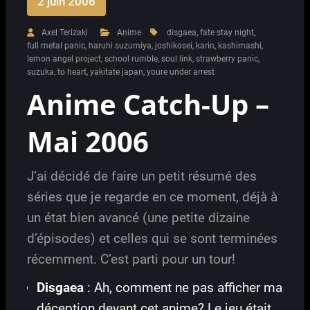
2 juin 2006
Axel Terizaki
Anime
disgaea
,
fate stay night
,
full metal panic
,
haruhi suzumiya
,
joshikosei
,
karin
,
kashimashi
,
lemon angel project
,
school rumble
,
soul link
,
strawberry panic
,
suzuka
,
to heart
,
yakitate japan
,
youre under arrest
Anime Catch-Up –
Mai 2006
J’ai décidé de faire un petit résumé des
séries que je regarde en ce moment, déjà à
un état bien avancé (une petite dizaine
d’épisodes) et celles qui se sont terminées
récemment. C’est parti pour un tour!
Disgaea
: Ah, comment ne pas afficher ma
déception devant cet anime? Le jeu était