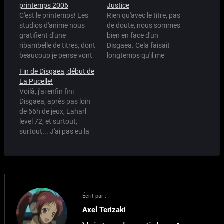
printemps 2006
Justice
C'est le printemps! Les
Rien qu'avec le titre, pas
studios d'anime nous
de doute, nous sommes
gratifient d'une
bien en face d'un
ribambelle de titres, dont
Disgaea. Cela faisait
beaucoup je pense vont
longtemps qu'il me
m'intéresser. :) Vu sur
donnait envie ce jeu,
Fin de Disgaea, début de
Random Curiosity, une
mais je n'avais pas
La Pucelle!
petite liste avec
encore de PS3.
Voilà, j'ai enfin fini
screenshots et liens pour
Maintenant que c'est
Disgaea, après pas loin
en savoir plus. Attendez
réglé et que je vais
de 66h de jeux, Laharl
vous donc
pouvoir profiter de ma
level 72, et surtout,
prochainement à des
waifu en Blu-Ray, j'en ai
surtout... J'ai pas eu la
review à chaud de Soul
profité pour prendre…
meilleure fin ;_; En effet,
Link, School Rumble 2,
pour avoir la meilleure fin
Inukami,…
du jeu il faut ne jamais
tuer l'un de ses membres
d'équipe, ce que j'ai du
faire probablement…
Écrit par :
Axel Terizaki