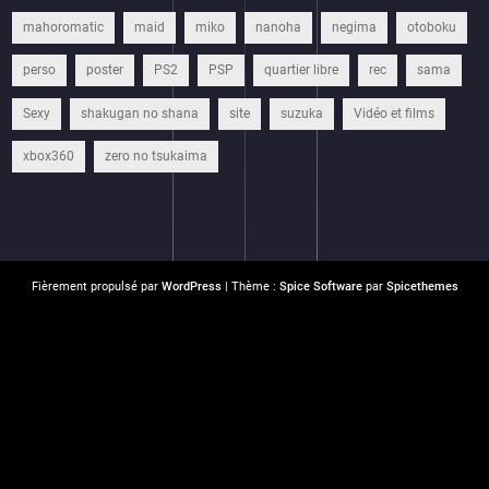
mahoromatic
maid
miko
nanoha
negima
otoboku
perso
poster
PS2
PSP
quartier libre
rec
sama
Sexy
shakugan no shana
site
suzuka
Vidéo et films
xbox360
zero no tsukaima
Fièrement propulsé par
WordPress
| Thème :
Spice Software
par
Spicethemes