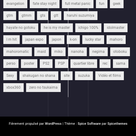
evangelion
fate stay night
full metal panic
fun
geek
gtm
gtmm
gts
gtt
haruhi suzumiya
hayate no gotoku
he is my master
ichigo 100%
idolmaster
I m hit
japan expo
japon
k-on
lucky star
mahoro
mahoromatic
maid
miko
nanoha
negima
otoboku
perso
poster
PS2
PSP
quartier libre
rec
sama
Sexy
shakugan no shana
site
suzuka
Vidéo et films
xbox360
zero no tsukaima
Fièrement propulsé par
WordPress
| Thème :
Spice Software
par
Spicethemes