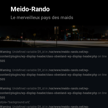
Aller
au
Meido-Rando
contenu
Le merveilleux pays des maids
Warning
: Undefined variable $tt_id in
/var/www/meido-rando.net/wp-
content/plugins/wp-display-header/class-obenland-wp-display-header.php
on line
505
Warning
: Undefined variable $tt_id in
/var/www/meido-rando.net/wp-
content/plugins/wp-display-header/class-obenland-wp-display-header.php
on line
505
Warning
: Undefined variable $tt_id in
/var/www/meido-rando.net/wp-
content/plugins/wp-display-header/class-obenland-wp-display-header.php
on line
505
style="background:url('
Warning
: Undefined variable $tt_id in
/var/www/meido-rando.net/wp-