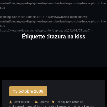
content/plugins/wp-display-header/class-obenland-wp-display-header.php
on line
505
Warning
: Undefined variable $tt_id in
/var/www/meido-rando.net/wp-
content/plugins/wp-display-header/class-obenland-wp-display-header.php
on line
505
https://www.meido-rando.net/wp-content/uploads/2012/03/05.png')" >
Étiquette :itazura na kiss
13 octobre 2008
Axel Terizaki
Anime
candy boy
,
catch up
,
chii s sweet home
,
ef
,
itazura na kiss
,
kamen no maid guy
,
kanokon
,