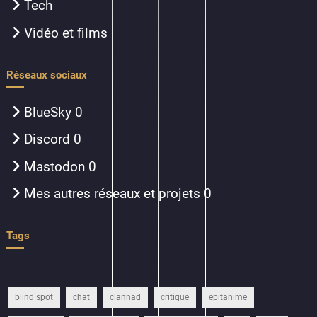
Tech
Vidéo et films
Réseaux sociaux
BlueSky
0
Discord
0
Mastodon
0
Mes autres réseaux et projets
0
Tags
blind spot
chat
clannad
critique
epitanime