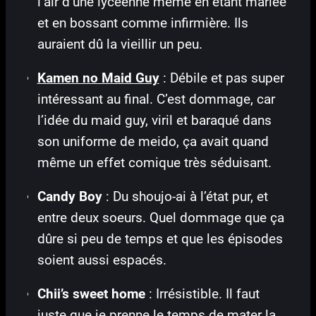
l’air d’une lycéenne même en étant mariée
et en bossant comme infirmière. Ils
auraient dû la vieillir un peu.
Kamen no Maid Guy
: Débile et pas super
intéressant au final. C’est dommage, car
l’idée du maid guy, viril et baraqué dans
son uniforme de meido, ça avait quand
même un effet comique très séduisant.
Candy Boy
: Du shoujo-ai à l’état pur, et
entre deux soeurs. Quel dommage que ça
dûre si peu de temps et que les épisodes
soient aussi espacés.
Chii’s sweet home
: Irrésistible. Il faut
juste que je prenne le temps de mater la