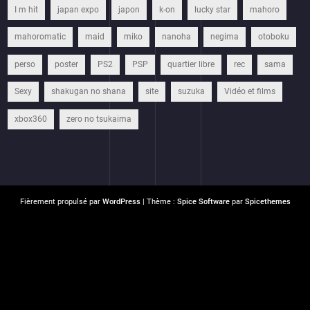
I m hit
japan expo
japon
k-on
lucky star
mahoro
mahoromatic
maid
miko
nanoha
negima
otoboku
perso
poster
PS2
PSP
quartier libre
rec
sama
Sexy
shakugan no shana
site
suzuka
Vidéo et films
xbox360
zero no tsukaima
Fièrement propulsé par
WordPress
| Thème :
Spice Software
par
Spicethemes