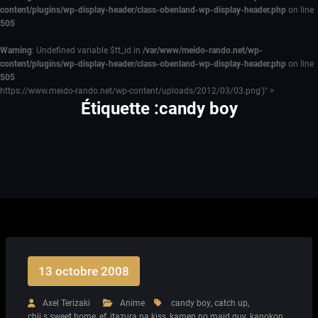
content/plugins/wp-display-header/class-obenland-wp-display-header.php
on line
505
Warning
: Undefined variable $tt_id in
/var/www/meido-rando.net/wp-
content/plugins/wp-display-header/class-obenland-wp-display-header.php
on line
505
https://www.meido-rando.net/wp-content/uploads/2012/03/03.png')" >
Étiquette :candy boy
13 octobre 2008
Axel Terizaki
Anime
candy boy
,
catch up
,
chii s sweet home
,
ef
,
itazura na kiss
,
kamen no maid guy
,
kanokon
,