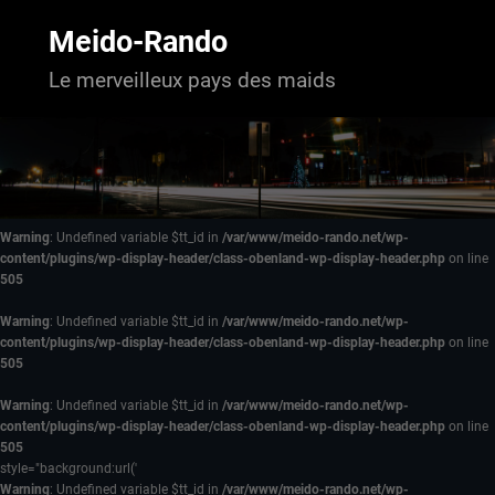
Aller
au
Meido-Rando
contenu
Le merveilleux pays des maids
Warning
: Undefined variable $tt_id in
/var/www/meido-rando.net/wp-
content/plugins/wp-display-header/class-obenland-wp-display-header.php
on line
505
Warning
: Undefined variable $tt_id in
/var/www/meido-rando.net/wp-
content/plugins/wp-display-header/class-obenland-wp-display-header.php
on line
505
Warning
: Undefined variable $tt_id in
/var/www/meido-rando.net/wp-
content/plugins/wp-display-header/class-obenland-wp-display-header.php
on line
505
style="background:url('
Warning
: Undefined variable $tt_id in
/var/www/meido-rando.net/wp-