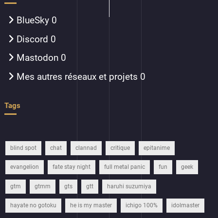
BlueSky
0
Discord
0
Mastodon
0
Mes autres réseaux et projets
0
Tags
blind spot
chat
clannad
critique
epitanime
evangelion
fate stay night
full metal panic
fun
geek
gtm
gtmm
gts
gtt
haruhi suzumiya
hayate no gotoku
he is my master
ichigo 100%
idolmaster