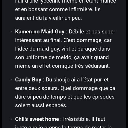
l’air d’une lycéenne même en étant mariée
et en bossant comme infirmière. Ils
auraient dû la vieillir un peu.
Kamen no Maid Guy
: Débile et pas super
intéressant au final. C’est dommage, car
l’idée du maid guy, viril et baraqué dans
son uniforme de meido, ça avait quand
même un effet comique très séduisant.
Candy Boy
: Du shoujo-ai à l’état pur, et
entre deux soeurs. Quel dommage que ça
dûre si peu de temps et que les épisodes
soient aussi espacés.
Chii’s sweet home
: Irrésistible. Il faut
juste que je prenne le temps de mater la