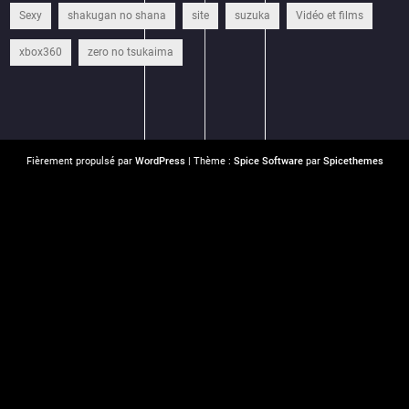
Sexy
shakugan no shana
site
suzuka
Vidéo et films
xbox360
zero no tsukaima
Fièrement propulsé par
WordPress
| Thème :
Spice Software
par
Spicethemes