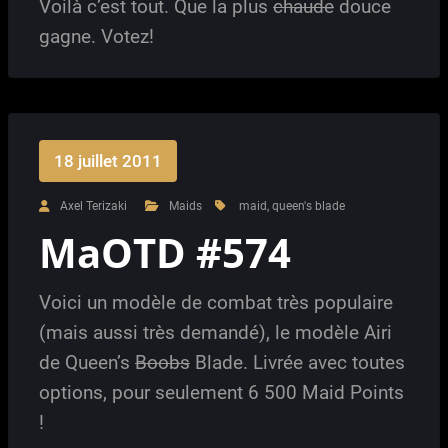
Voilà c’est tout. Que la plus
chaude
douce
gagne. Votez!
18 juillet 2011
Axel Terizaki
Maids
maid
,
queen's blade
MaOTD #574
Voici un modèle de combat très populaire
(mais aussi très demandé), le modèle Airi
de Queen’s
Boobs
Blade. Livrée avec toutes
options, pour seulement 6 500 Maid Points
!