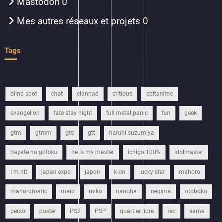
Mastodon
0
Mes autres réseaux et projets
0
Tags
blind spot
chat
clannad
critique
epitanime
evangelion
fate stay night
full metal panic
fun
geek
gtm
gtmm
gts
gtt
haruhi suzumiya
hayate no gotoku
he is my master
ichigo 100%
idolmaster
I m hit
japan expo
japon
k-on
lucky star
mahoro
mahoromatic
maid
miko
nanoha
negima
otoboku
perso
poster
PS2
PSP
quartier libre
rec
sama