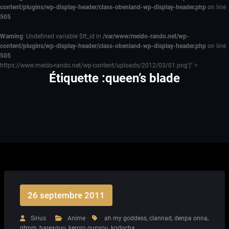
content/plugins/wp-display-header/class-obenland-wp-display-header.php
on line
505
Warning
: Undefined variable $tt_id in
/var/www/meido-rando.net/wp-
content/plugins/wp-display-header/class-obenland-wp-display-header.php
on line
505
https://www.meido-rando.net/wp-content/uploads/2012/03/01.png')" >
Étiquette :queen’s blade
26 septembre 2011
Sirius
Anime
ah my goddess
,
clannad
,
denpa onna
,
gtmm
,
hare+guu
,
keroro gunsou
,
kodocha
,