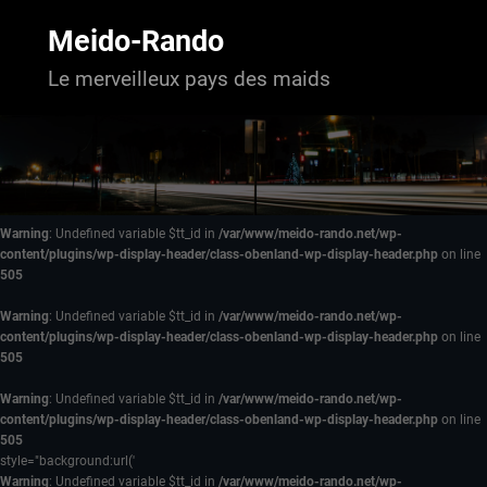
Aller
au
Meido-Rando
contenu
Le merveilleux pays des maids
Warning
: Undefined variable $tt_id in
/var/www/meido-rando.net/wp-
content/plugins/wp-display-header/class-obenland-wp-display-header.php
on line
505
Warning
: Undefined variable $tt_id in
/var/www/meido-rando.net/wp-
content/plugins/wp-display-header/class-obenland-wp-display-header.php
on line
505
Warning
: Undefined variable $tt_id in
/var/www/meido-rando.net/wp-
content/plugins/wp-display-header/class-obenland-wp-display-header.php
on line
505
style="background:url('
Warning
: Undefined variable $tt_id in
/var/www/meido-rando.net/wp-