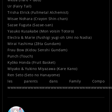
Ur (Fairy Tail)
Trisha Elrick (Fullmetal Alchemist)
Misae Nohara (Crayon Shin-chan)
Sazae Fuguta (Sazae-san)
Yasuko Kusakabe (Mon voisin Totoro)
Electra & Marie (Fushigi yugi-oh Umi no Nadia)
Mirai Yashima (Zêta Gundam)
Frau Bow (Kidou Senshi Gundam)
Punch (Touch)
Kyôko Honda (Fruit Basket)
Miyako & Yukino Miyazawa (Kare Kano)
Ren Seto (Seto no Hanayome)
les parents dans Family Compo
wwwwwwwwwwwwwwwwwwwwwwwwwwwwwwwwwwww