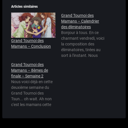
Articles similaires
Grand Tournoi des
Mamans – Calendrier
des éliminatoires
Bonjour à tous. En ce
charmant vendredi, voici
Grand Tournoi des
la composition des
Mamans – Conclusion
éliminatoires, tirées au
sort à l'instant. Nous
ferons deux matches par
Grand Tournoi des
semaine, un de chaque
Mamans – 8èmes de
branche puisqu'il y a une
finale – Semaine 2
branche gauche et droite
Nous voici déjà en cette
pour le tournoi (si vous
deuxième semaine du
savez faire un minimum
Grand Tournoi des
de graphisme je veux
Tsun... oh wait. Ah non
bien un…
c'est les mamans cette
année, hahahaha ! Bon,
trève de bavardages,
passons aux résultats.
Match 1G : * Rosa avec