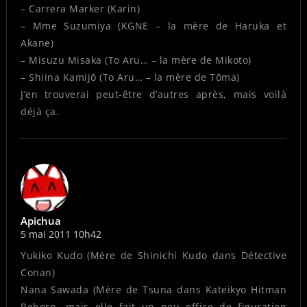
– Carrera Marker (Karin)
– Mme Suzumiya (KGNE – la mère de Haruka et
Akane)
– Misuzu Misaka (To Aru… – la mère de Mikoto)
– Shiina Kamijō (To Aru… – la mère de Tōma)
J’en trouverai peut-être d’autres après, mais voilà
déjà ça.
Apichua
5 mai 2011 10h42
Yukiko Kudo (Mère de Shinichi Kudo dans Détective
Conan)
Nana Sawada (Mère de Tsuna dans Kateikyo Hitman
Reborn, mais elle fait un peu office de figuration