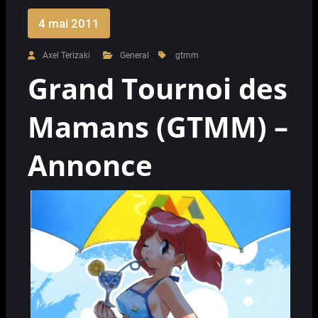
4 mai 2011
Axel Terizaki
General
gtmm
Grand Tournoi des
Mamans (GTMM) –
Annonce