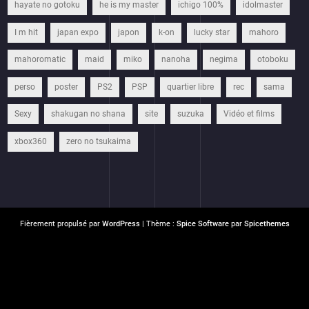
hayate no gotoku
he is my master
ichigo 100%
idolmaster
I m hit
japan expo
japon
k-on
lucky star
mahoro
mahoromatic
maid
miko
nanoha
negima
otoboku
perso
poster
PS2
PSP
quartier libre
rec
sama
Sexy
shakugan no shana
site
suzuka
Vidéo et films
xbox360
zero no tsukaima
Fièrement propulsé par
WordPress
| Thème :
Spice Software
par
Spicethemes