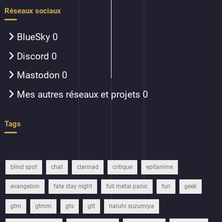
Réseaux sociaux
BlueSky
0
Discord
0
Mastodon
0
Mes autres réseaux et projets
0
Tags
blind spot
chat
clannad
critique
epitanime
evangelion
fate stay night
full metal panic
fun
geek
gtm
gtmm
gts
gtt
haruhi suzumiya