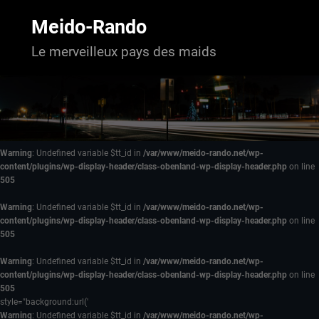
Aller
au
Meido-Rando
contenu
Le merveilleux pays des maids
Warning
: Undefined variable $tt_id in
/var/www/meido-rando.net/wp-
content/plugins/wp-display-header/class-obenland-wp-display-header.php
on line
505
Warning
: Undefined variable $tt_id in
/var/www/meido-rando.net/wp-
content/plugins/wp-display-header/class-obenland-wp-display-header.php
on line
505
Warning
: Undefined variable $tt_id in
/var/www/meido-rando.net/wp-
content/plugins/wp-display-header/class-obenland-wp-display-header.php
on line
505
style="background:url('
Warning
: Undefined variable $tt_id in
/var/www/meido-rando.net/wp-