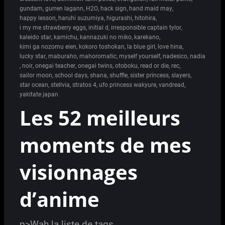
gundam
,
gurren lagann
,
H2O
,
hack sign
,
hand maid may
,
happy lesson
,
haruhi suzumiya
,
higurashi
,
hitohira
,
i my me strawberry eggs
,
initial d
,
irresponsible captain tylor
,
kaleido star
,
kamichu
,
kannazuki no miko
,
karekano
,
kimi ga nozomu eien
,
kokoro toshokan
,
la blue girl
,
love hina
,
lucky star
,
maburaho
,
mahoromatic
,
myself yourself
,
nadesico
,
nadia
,
noir
,
onegai teacher
,
onegai twins
,
otoboku
,
read or die
,
rec
,
sailor moon
,
school days
,
shana
,
shuffle
,
sister princess
,
slayers
,
star ocean
,
stellvia
,
stratos 4
,
ufo princess wakyure
,
vandread
,
yakitate japan
Les 52 meilleurs
moments de mes
visionnages
d’anime
p>Wah la liste de tags.