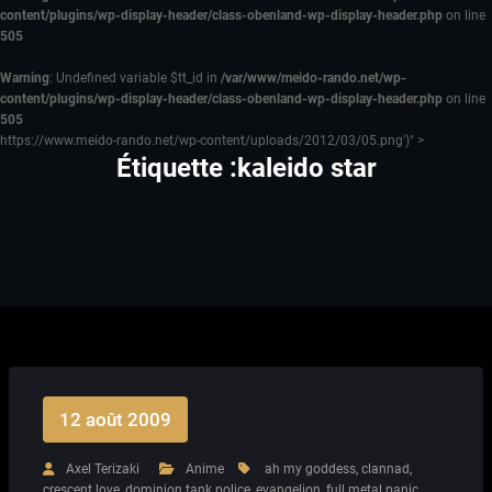
content/plugins/wp-display-header/class-obenland-wp-display-header.php
on line
505
Warning
: Undefined variable $tt_id in
/var/www/meido-rando.net/wp-
content/plugins/wp-display-header/class-obenland-wp-display-header.php
on line
505
https://www.meido-rando.net/wp-content/uploads/2012/03/05.png')" >
Étiquette :kaleido star
12 août 2009
Axel Terizaki
Anime
ah my goddess
,
clannad
,
crescent love
,
dominion tank police
,
evangelion
,
full metal panic
,