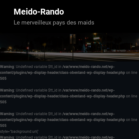
Aller
au
Meido-Rando
contenu
Le merveilleux pays des maids
Warning
: Undefined variable $tt_id in
/var/www/meido-rando.net/wp-
content/plugins/wp-display-header/class-obenland-wp-display-header.php
on line
505
Warning
: Undefined variable $tt_id in
/var/www/meido-rando.net/wp-
content/plugins/wp-display-header/class-obenland-wp-display-header.php
on line
505
Warning
: Undefined variable $tt_id in
/var/www/meido-rando.net/wp-
content/plugins/wp-display-header/class-obenland-wp-display-header.php
on line
505
style="background:url('
Warning
: Undefined variable $tt_id in
/var/www/meido-rando.net/wp-