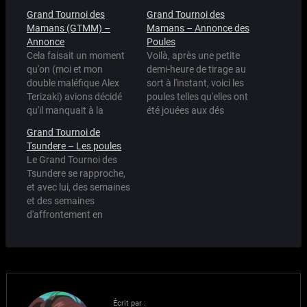
Grand Tournoi des
Grand Tournoi des
Mamans (GTMM) –
Mamans – Annonce des
Annonce
Poules
Cela faisait un moment
Voilà, après une petite
qu'on (moi et mon
demi-heure de tirage au
double maléfique Alex
sort à l'instant, voici les
Terizaki) avions décidé
poules telles qu'elles ont
qu'il manquait à la
été jouées aux dés
blogosphère son Grand
(virtuels). Poule 1 :
Grand Tournoi de
Tournoi des Mamans.
Haruko (Air TV) Onimaru
Tsundere – Les poules
Rassurez-vous, ça va
(Muteki Kanban
Le Grand Tournoi des
bientôt être réparé.
Musume) Chichi (DBZ)
Tsundere se rapproche,
Après donc le Grand
Sazae (Sazae-san) Poule
et avec lui, des semaines
Tournoi des Seifuku
2 : Yui Ikari (Eva) Ren
et des semaines
(uniformes scolaires) qui
Seto (Seto no
d'affrontement en
avait surtout brillé par sa
Hanayome) Akiko
perspective entre
pénible longueur (64
(Kanon) Akiho…
fanboys de tout poils.
participantes, plus…
C'est avec beaucoup
d'hésitation qu'un petit
comité a choisi les
participantes.
Écrit par :