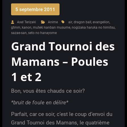
5 septembre 2011
Axel Terizaki
Anime
air
,
dragon ball
,
evangelion
,
gtmm
,
kanon
,
muteki kanban musume
,
nogizaka haruka no himitsu
,
sazae-san
,
seto no hanayome
Grand Tournoi des
Mamans – Poules
1 et 2
Bon, vous êtes chauds ce soir?
*bruit de foule en délire*
Parfait, car ce soir, c’est le coup d’envoi du
Grand Tournoi des Mamans, le quatrième