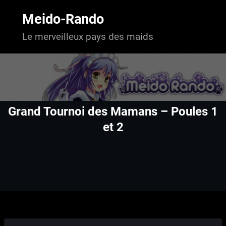
Aller
au
Meido-Rando
contenu
Le merveilleux pays des maids
Grand Tournoi des Mamans – Poules 1
et 2