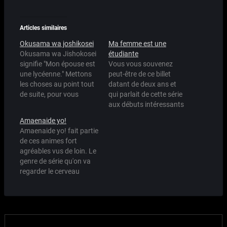
Articles similaires
Okusama wa joshikosei
Ma femme est une
Okusama wa Jishokosei
étudiante
signifie "Mon épouse est
Vous vous souvenez
une lycéenne." Mettons
peut-être de ce billet
les choses au point tout
datant de deux ans et
de suite, pour vous
qui parlait de cette série
montrer que cette review
aux débuts intéressants
sera totalement
mais qui
Amaenaide yo!
subjective: Ayako
malheureusement s'est
Amaenaide yo! fait partie
Kawasumi-sama chante
vite vue achevée par la
de ces animes fort
l'opening. Ayako
stupidité du studio
agréables vus de loin. Le
Kawasumi-sama prête
MadHouse (qui a un peu
genre de série qu'on va
sa voix à l'héroine. Avec
repris du poil de la bête
regarder le cerveau
ces deux points, il m'est
récemment, mais c'est
débranché, avachi sur le
complètement
pas encore ça.) Hé…
canapé la main dans le
impossible d'être
paquet de chips, l'autre
objectif. (Pour ceux qui…
tenant un verre de coca.
L'image est un peu petite,