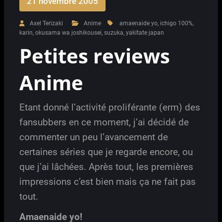
21 novembre 2005
Axel Terizaki
Anime
amaenaide yo
,
ichigo 100%
,
karin
,
okusama wa joshikousei
,
suzuka
,
yakitate japan
Petites reviews
Anime
Etant donné l’activité proliférante (erm) des
fansubbers en ce moment, j’ai décidé de
commenter un peu l’avancement de
certaines séries que je regarde encore, ou
que j’ai lâchées. Après tout, les premières
impressions c’est bien mais ça ne fait pas
tout.
Amaenaide yo!