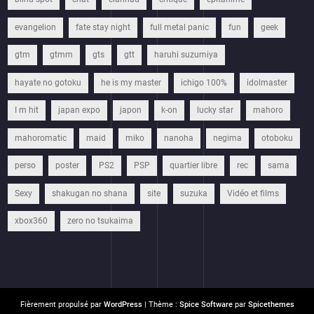
evangelion
fate stay night
full metal panic
fun
geek
gtm
gtmm
gts
gtt
haruhi suzumiya
hayate no gotoku
he is my master
ichigo 100%
idolmaster
I m hit
japan expo
japon
k-on
lucky star
mahoro
mahoromatic
maid
miko
nanoha
negima
otoboku
perso
poster
PS2
PSP
quartier libre
rec
sama
Sexy
shakugan no shana
site
suzuka
Vidéo et films
xbox360
zero no tsukaima
Fièrement propulsé par
WordPress
| Thème :
Spice Software
par
Spicethemes