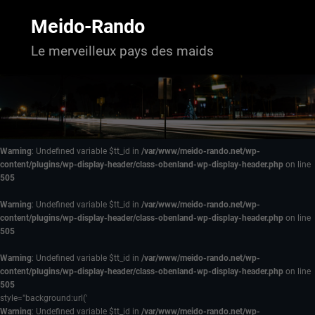
Aller
au
Meido-Rando
contenu
Le merveilleux pays des maids
Warning
: Undefined variable $tt_id in
/var/www/meido-rando.net/wp-
content/plugins/wp-display-header/class-obenland-wp-display-header.php
on line
505
Warning
: Undefined variable $tt_id in
/var/www/meido-rando.net/wp-
content/plugins/wp-display-header/class-obenland-wp-display-header.php
on line
505
Warning
: Undefined variable $tt_id in
/var/www/meido-rando.net/wp-
content/plugins/wp-display-header/class-obenland-wp-display-header.php
on line
505
style="background:url('
Warning
: Undefined variable $tt_id in
/var/www/meido-rando.net/wp-