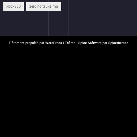
xbox360
zero no tsukaima
Fièrement propulsé par
WordPress
| Thème :
Spice Software
par
Spicethemes