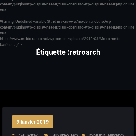
content/plugins/wp-display-header/class-obenland-wp-display-header.php
on line
505
Warning
: Undefined variable $tt_id in
/var/www/meido-rando.net/wp-
content/plugins/wp-display-header/class-obenland-wp-display-header.php
on line
505
https://www.meido-rando.net/wp-content/uploads/2012/03/Meido-rando-
ban2.png')" >
Étiquette :retroarch
9 janvier 2019
Axel Terizaki
Jeux vidéo
,
Tech
hyperspin
,
launchbox