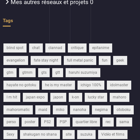
Mes autres réseaux et projets
0
Tags
blind spot
chat
clannad
critique
epitanime
evangelion
fate stay night
full metal panic
fun
geek
gtm
gtmm
gts
gtt
haruhi suzumiya
hayate no gotoku
he is my master
ichigo 100%
idolmaster
I m hit
japan expo
japon
k-on
lucky star
mahoro
mahoromatic
maid
miko
nanoha
negima
otoboku
perso
poster
PS2
PSP
quartier libre
rec
sama
Sexy
shakugan no shana
site
suzuka
Vidéo et films