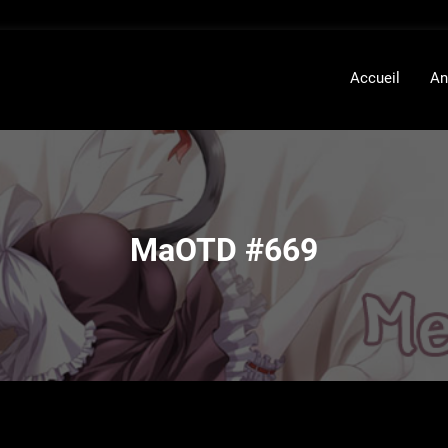
Accueil
An
MaOTD #669