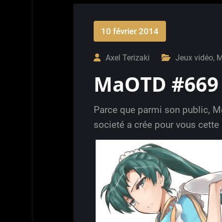
10 février 2014
Axel Terizaki
Jeux vidéo
,
M
MaOTD #669
Parce que parmi son public, Me
societé a crée pour vous cett