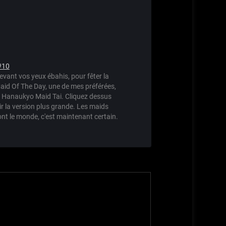
#10
devant vos yeux ébahis, pour fêter la
id Of The Day, une de mes préférées,
e Hanaukyo Maid Tai. Cliquez dessus
r la version plus grande. Les maids
nt le monde, c'est maintenant certain.
 plus qu'à croiser des neko et des maids