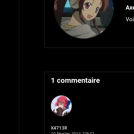
Axe
Voi
1 commentaire
X4713R
10 février 2014 22h42