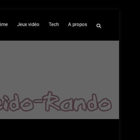
ime
Jeux vidéo
Tech
A propos