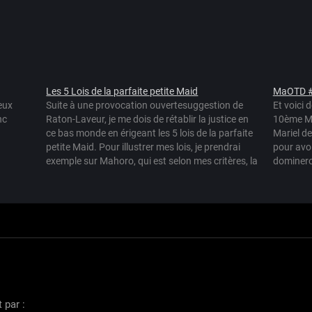
Les 5 Lois de la parfaite petite Maid
MaOTD 
deux
Suite à une provocation ouvertesuggestion de
Et voici 
nc
Raton-Laveur, je me dois de rétablir la justice en
10ème Ma
ce bas monde en érigeant les 5 lois de la parfaite
Mariel d
petite Maid. Pour illustrer mes lois, je prendrai
pour avoi
exemple sur Mahoro, qui est selon mes critères, la
dominero
Sainte des Maids, l'OMEGA Maid, bref, la…
(me reste
et…
t par :