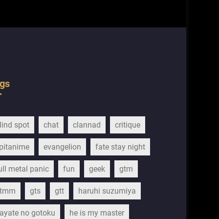
gs
lind spot
chat
clannad
critique
pitanime
evangelion
fate stay night
ull metal panic
fun
geek
gtm
gtmm
gts
gtt
haruhi suzumiya
ayate no gotoku
he is my master