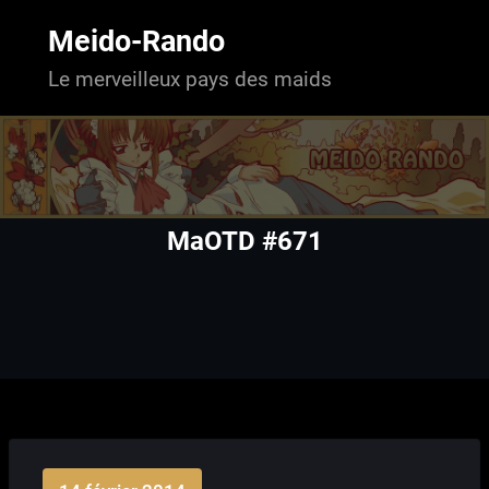
Aller
au
Meido-Rando
contenu
Le merveilleux pays des maids
MaOTD #671