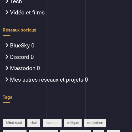
Tech
Vidéo et films
Réseaux sociaux
BlueSky
0
Discord
0
Mastodon
0
Mes autres réseaux et projets
0
Tags
blind spot
chat
clannad
critique
epitanime