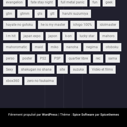
evangelion
fate stay night
full metal panic
fun
geek
gtm
gtmm
gts
gtt
haruhi suzumiya
hayate no gotoku
he is my master
ichigo 100%
idolmaster
I m hit
japan expo
japon
k-on
lucky star
mahoro
mahoromatic
maid
miko
nanoha
negima
otoboku
perso
poster
PS2
PSP
quartier libre
rec
sama
Sexy
shakugan no shana
site
suzuka
Vidéo et films
xbox360
zero no tsukaima
Fièrement propulsé par
WordPress
| Thème :
Spice Software
par
Spicethemes