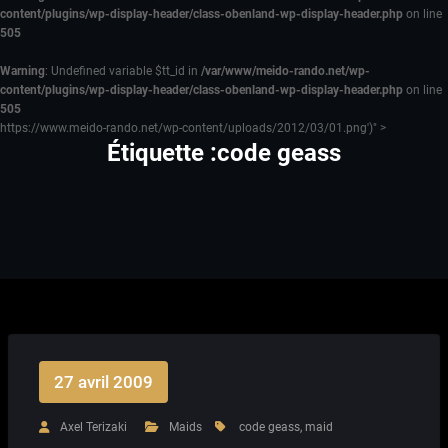
content/plugins/wp-display-header/class-obenland-wp-display-header.php
on line
505
Warning
: Undefined variable $tt_id in
/var/www/meido-rando.net/wp-
content/plugins/wp-display-header/class-obenland-wp-display-header.php
on line
505
https://www.meido-rando.net/wp-content/uploads/2012/03/01.png')" >
Étiquette :code geass
27 avril 2009
Axel Terizaki
Maids
code geass
,
maid