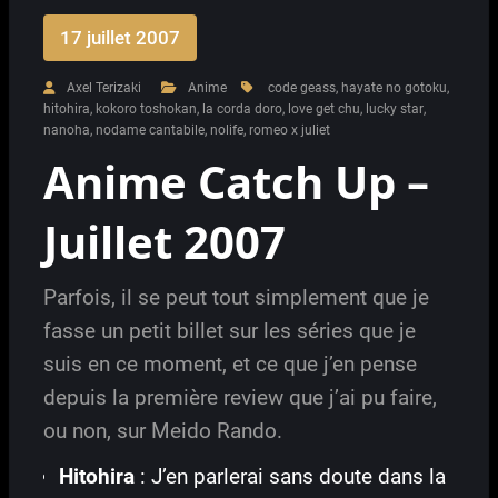
17 juillet 2007
Axel Terizaki
Anime
code geass
,
hayate no gotoku
,
hitohira
,
kokoro toshokan
,
la corda doro
,
love get chu
,
lucky star
,
nanoha
,
nodame cantabile
,
nolife
,
romeo x juliet
Anime Catch Up –
Juillet 2007
Parfois, il se peut tout simplement que je
fasse un petit billet sur les séries que je
suis en ce moment, et ce que j’en pense
depuis la première review que j’ai pu faire,
ou non, sur Meido Rando.
Hitohira
: J’en parlerai sans doute dans la