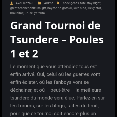
Axel Terizaki
Anime
code geass
,
fate stay night
,
great teacher onizuka
,
gtt
,
hayate no gotoku
,
love hina
,
lucky star
,
mai hime
,
urusei yatsura
Grand Tournoi de
Tsundere – Poules
1 et 2
Le moment que vous attendiez tous est
enfin arrivé. Oui, celui où les guerres vont
enfin éclater, où les fanboys vont se
déchainer, et où – peut-être – la meilleure
tsundere du monde sera élue. Parlez-en sur
les forums, sur les blogs, faites du bruit,
pour que ce tournoi soit encore plus un