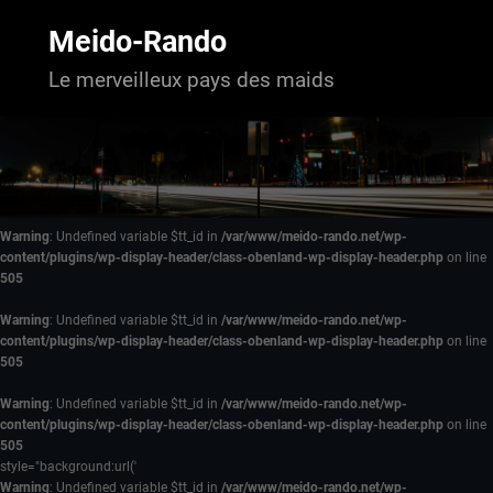
Aller
au
Meido-Rando
contenu
Le merveilleux pays des maids
Warning
: Undefined variable $tt_id in
/var/www/meido-rando.net/wp-
content/plugins/wp-display-header/class-obenland-wp-display-header.php
on line
505
Warning
: Undefined variable $tt_id in
/var/www/meido-rando.net/wp-
content/plugins/wp-display-header/class-obenland-wp-display-header.php
on line
505
Warning
: Undefined variable $tt_id in
/var/www/meido-rando.net/wp-
content/plugins/wp-display-header/class-obenland-wp-display-header.php
on line
505
style="background:url('
Warning
: Undefined variable $tt_id in
/var/www/meido-rando.net/wp-