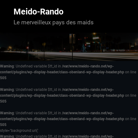
Aller
au
Meido-Rando
contenu
Le merveilleux pays des maids
Warning
: Undefined variable $tt_id in
/var/www/meido-rando.net/wp-
content/plugins/wp-display-header/class-obenland-wp-display-header.php
on line
505
Warning
: Undefined variable $tt_id in
/var/www/meido-rando.net/wp-
content/plugins/wp-display-header/class-obenland-wp-display-header.php
on line
505
Warning
: Undefined variable $tt_id in
/var/www/meido-rando.net/wp-
content/plugins/wp-display-header/class-obenland-wp-display-header.php
on line
505
style="background:url('
Warning
: Undefined variable $tt_id in
/var/www/meido-rando.net/wp-