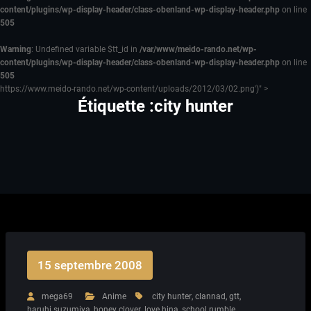
content/plugins/wp-display-header/class-obenland-wp-display-header.php
on line
505
Warning
: Undefined variable $tt_id in
/var/www/meido-rando.net/wp-
content/plugins/wp-display-header/class-obenland-wp-display-header.php
on line
505
https://www.meido-rando.net/wp-content/uploads/2012/03/02.png')" >
Étiquette :city hunter
15 septembre 2008
mega69
Anime
city hunter
,
clannad
,
gtt
,
haruhi suzumiya
,
honey clover
,
love hina
,
school rumble
,