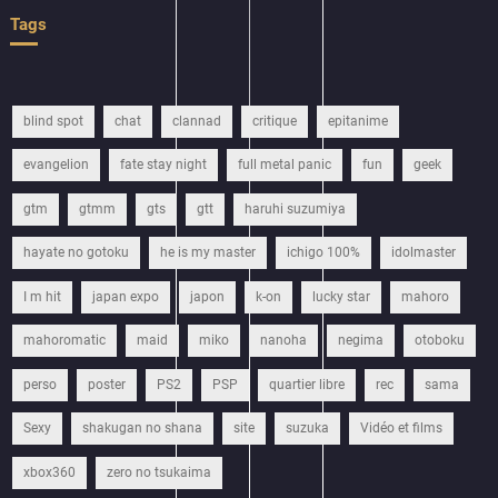
Tags
blind spot
chat
clannad
critique
epitanime
evangelion
fate stay night
full metal panic
fun
geek
gtm
gtmm
gts
gtt
haruhi suzumiya
hayate no gotoku
he is my master
ichigo 100%
idolmaster
I m hit
japan expo
japon
k-on
lucky star
mahoro
mahoromatic
maid
miko
nanoha
negima
otoboku
perso
poster
PS2
PSP
quartier libre
rec
sama
Sexy
shakugan no shana
site
suzuka
Vidéo et films
xbox360
zero no tsukaima