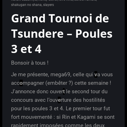
shakugan no shana
,
slayers
Grand Tournoi de
Tsundere – Poules
3 et 4
Bonsoir à tous !
Je me présente, mega69, celle qui
v
a vous
acc
o
mpagner (embêter ?) cette semaine !
J’annonce donc ouver
t
le second tour du
concours avec l’ouv
e
rture des hostilités
pour les poules 3 et 4. Le premier tour fut
fort mouvementé : si Rin et Kagami se sont
rapidement imposées comme les deux