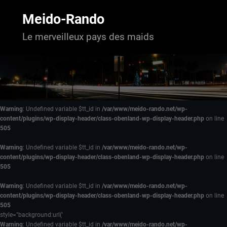
Aller
au
Meido-Rando
contenu
Le merveilleux pays des maids
Warning
: Undefined variable $tt_id in
/var/www/meido-rando.net/wp-
content/plugins/wp-display-header/class-obenland-wp-display-header.php
on line
505
Warning
: Undefined variable $tt_id in
/var/www/meido-rando.net/wp-
content/plugins/wp-display-header/class-obenland-wp-display-header.php
on line
505
Warning
: Undefined variable $tt_id in
/var/www/meido-rando.net/wp-
content/plugins/wp-display-header/class-obenland-wp-display-header.php
on line
505
style="background:url('
Warning
: Undefined variable $tt_id in
/var/www/meido-rando.net/wp-