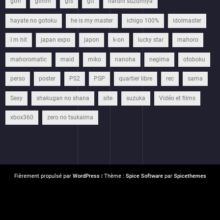
gtm
gtmm
gts
gtt
haruhi suzumiya
hayate no gotoku
he is my master
ichigo 100%
idolmaster
I m hit
japan expo
japon
k-on
lucky star
mahoro
mahoromatic
maid
miko
nanoha
negima
otoboku
perso
poster
PS2
PSP
quartier libre
rec
sama
Sexy
shakugan no shana
site
suzuka
Vidéo et films
xbox360
zero no tsukaima
Fièrement propulsé par
WordPress
| Thème :
Spice Software
par
Spicethemes