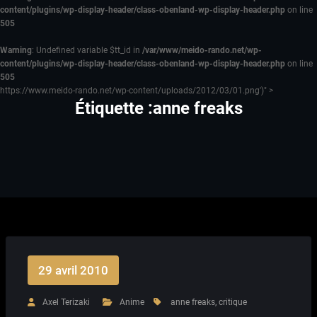
content/plugins/wp-display-header/class-obenland-wp-display-header.php
on line
505
Warning
: Undefined variable $tt_id in
/var/www/meido-rando.net/wp-
content/plugins/wp-display-header/class-obenland-wp-display-header.php
on line
505
https://www.meido-rando.net/wp-content/uploads/2012/03/01.png')" >
Étiquette :anne freaks
29 avril 2010
Axel Terizaki
Anime
anne freaks
,
critique