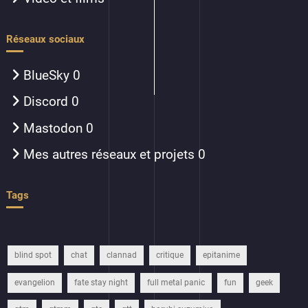
Réseaux sociaux
BlueSky
0
Discord
0
Mastodon
0
Mes autres réseaux et projets
0
Tags
blind spot
chat
clannad
critique
epitanime
evangelion
fate stay night
full metal panic
fun
geek