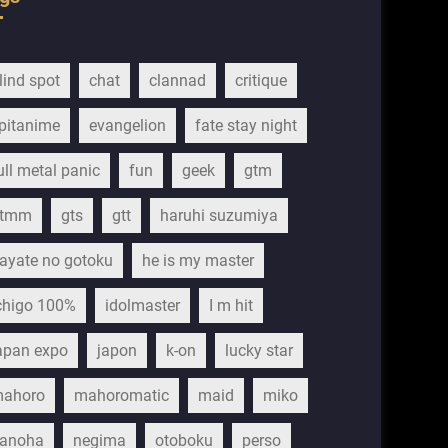
lind spot
chat
clannad
critique
pitanime
evangelion
fate stay night
ull metal panic
fun
geek
gtm
gtmm
gts
gtt
haruhi suzumiya
ayate no gotoku
he is my master
chigo 100%
idolmaster
I m hit
apan expo
japon
k-on
lucky star
ahoro
mahoromatic
maid
miko
anoha
negima
otoboku
perso