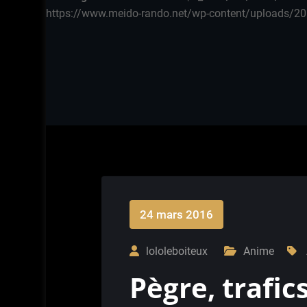
https://www.meido-rando.net/wp-content/uploads/20
24 mars 2016
lololeboiteux
Anime
Pègre, trafic