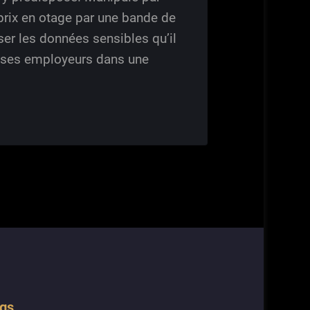
 prix en otage par une bande de
ser les données sensibles qu’il
n à ses employeurs dans une
gs