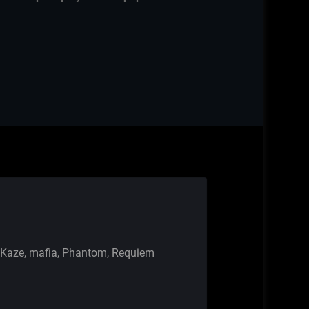
Kaze
,
mafia
,
Phantom
,
Requiem