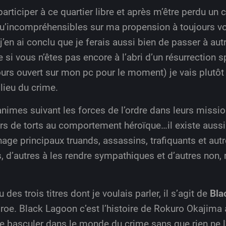
articiper à ce quartier libre et après m’être perdu un
u’incompréhensibles sur ma propension à toujours vou
 j’en ai conclu que je ferais aussi bien de passer à au
i vous n’êtes pas encore à l’abri d’un résurrection s
jours ouvert sur mon pc pour le moment) je vais plutôt
lieu du crime.
animes suivant les forces de l’ordre dans leurs missi
rs de torts au comportement héroïque…il existe aussi
ge principaux truands, assassins, trafiquants et autr
es, d’autres à les rendre sympathiques et d’autres no
s trois titres dont je voulais parler, il s’agit de
Bla
e. Black Lagoon c’est l’histoire de Rokuro Okajima 
re basculer dans le monde du crime sans que rien ne 