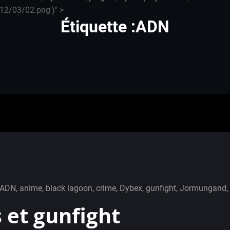
12/03/02.png')" >
Étiquette :ADN
ADN
,
anime
,
black lagoon
,
crime
,
Dybex
,
gunfight
,
Jormungand
,
s et gunfight