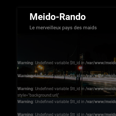
Aller
Meido-Rando
au
contenu
Le merveilleux pays des maids
Warning
: Undefined variable $tt_id in
/var/www/meido
Warning
: Undefined variable $tt_id in
/var/www/meido
Warning
: Undefined variable $tt_id in
/var/www/meido
style="background:url('
Warning
: Undefined variable $tt_id in
/var/www/meido
Warning
: Undefined variable $tt_id in
/var/www/meido