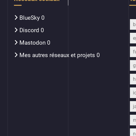
BlueSky
0
b
Discord
0
e
Mastodon
0
f
Mes autres réseaux et projets
0
h
i
j
m
n