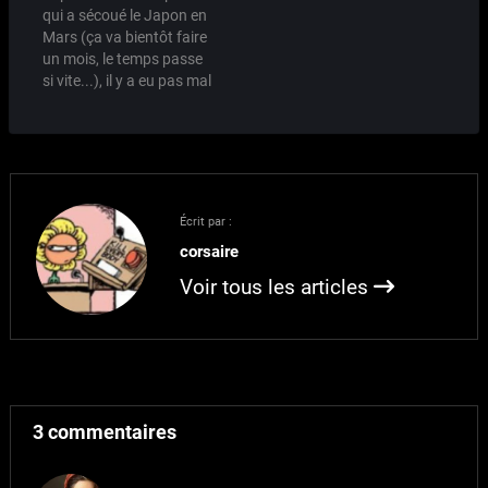
qui a sécoué le Japon en
Mars (ça va bientôt faire
un mois, le temps passe
si vite...), il y a eu pas mal
d'initatives ici et là pour
apporter un soutien
financier ou moral (ou
les deux) à ce pays que
nous aimons tous
chacun à…
Écrit par :
corsaire
Voir tous les articles
3 commentaires