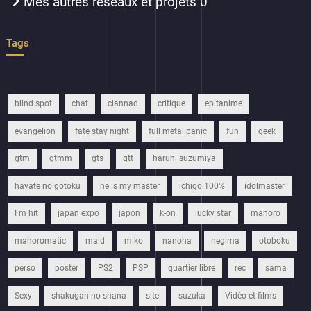
Mes autres réseaux et projets
0
Tags
blind spot
chat
clannad
critique
epitanime
evangelion
fate stay night
full metal panic
fun
geek
gtm
gtmm
gts
gtt
haruhi suzumiya
hayate no gotoku
he is my master
ichigo 100%
idolmaster
I m hit
japan expo
japon
k-on
lucky star
mahoro
mahoromatic
maid
miko
nanoha
negima
otoboku
perso
poster
PS2
PSP
quartier libre
rec
sama
Sexy
shakugan no shana
site
suzuka
Vidéo et films