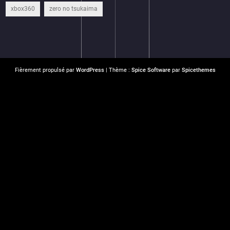
xbox360
zero no tsukaima
Fièrement propulsé par
WordPress
| Thème :
Spice Software
par
Spicethemes