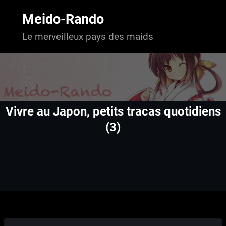
Aller
au
Meido-Rando
contenu
Le merveilleux pays des maids
Vivre au Japon, petits tracas quotidiens
(3)