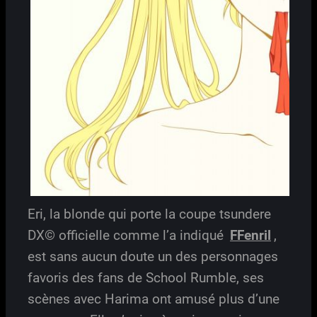
Eri, la blonde qui porte la coupe tsundere
DX© officielle comme l’a indiqué
FFenril
,
est sans aucun doute un des personnages
favoris des fans de School Rumble, ses
scènes avec Harima ont amusé plus d’une