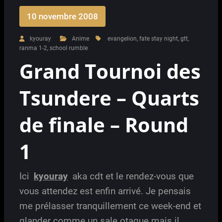
10 novembre 2008
kyouray
Anime
evangelion
,
fate stay night
,
gtt
,
ranma 1-2
,
school rumble
Grand Tournoi des
Tsundere – Quarts
de finale – Round
1
Ici
kyouray
aka cdt et le rendez-vous que
vous attendez est enfin arrivé. Je pensais
me prélasser tranquillement ce week-end et
glander comme un sale otaque mais il