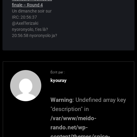
meido-rando, rien que
Kagami vs Rin et Eri vs
finale – Round 4
pour vous ! (Un temple,
Urumi.
Un dimanche soir sur
n'est-ce pas censé être
IRC: 20:56:37
pur ? Alors temple et
@AxelTerizaki
meido... Parce qu'une
nyoronyolo, t'es là?
meido, ce n'est pas pur ?
20:56:58 nyoronyolo ja?
je suis une meido, je
20:57:16 nyoronyolo
serais…
waddya want sir?
21:00:01 @AxelTerizaki
nyoronyolo, tu avais pas
accepté avec cdt de faire
un billet pour le tournoi
Écrit par :
des tsundere? 21:00:45
kyouray
nyoronyolo euh si t'avais
pas précisé pour quand
21:01:12 nyoronyolo
Warning
: Undefined array key
dans 5 secondes…
"description" in
/var/www/meido-
rando.net/wp-
content/themes/spice-