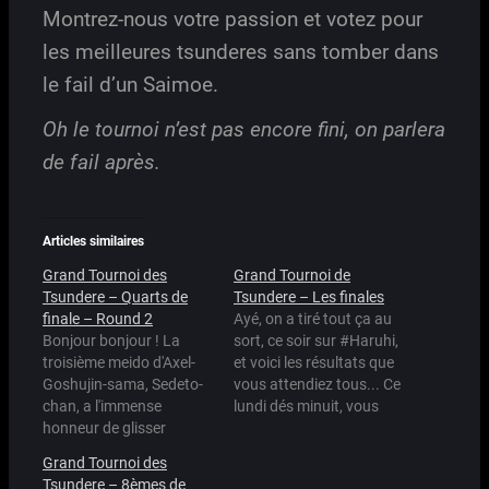
Montrez-nous votre passion et votez pour
les meilleures tsunderes sans tomber dans
le fail d’un Saimoe.
Oh le tournoi n’est pas encore fini, on parlera
de fail après.
Articles similaires
Grand Tournoi des
Grand Tournoi de
Tsundere – Quarts de
Tsundere – Les finales
finale – Round 2
Ayé, on a tiré tout ça au
Bonjour bonjour ! La
sort, ce soir sur #Haruhi,
troisième meido d'Axel-
et voici les résultats que
Goshujin-sama, Sedeto-
vous attendiez tous... Ce
chan, a l'immense
lundi dés minuit, vous
honneur de glisser
pourrez donc voter pour
quelques mots de son
les premiers matches de
Grand Tournoi des
clavier sur le temple de
chaque côté, soit
Tsundere – 8èmes de