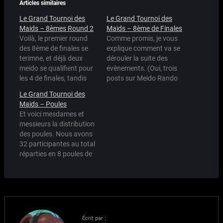
Articles similaires
Le Grand Tournoi des
Le Grand Tournoi des
Maids – 8èmes Round 2
Maids – 8ème de Finales
Voilà, le premier round
Comme promis, je vous
des 8ème de finales se
explique comment va se
terimne, et déjà deux
dérouler la suite des
meido se qualifient pour
évènements. (Oui, trois
les 4 de finales, tandis
posts sur Meido Rando
que deux autres sont
un lundi, c'est la fayte
Le Grand Tournoi des
éliminées du tournoi.
stay night. hohoho.)
Maids – Poules
Ainsi, Maria a dicté sa loi
Donc, les 8ème de finales
Et voici mesdames et
à la pauvre petite May
débuteront le Dimanche
messieurs la distribution
d'un 87% à 13% sans
9 Septembre à minuit. Le
des poules. Nous avons
appel. On dira ce qu'on…
2 Septembre je suis en
32 participantes au total
LAN Party et il est…
réparties en 8 poules de
4 maids. Je n'ai pas pu
inclure toutes celles
proposées mais je pense
avoir gardé les plus
représentatives du
genre. Mine de rien on en
Écrit par :