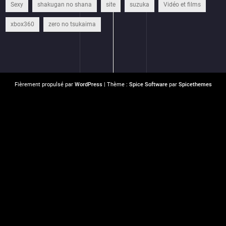
Sexy
shakugan no shana
site
suzuka
Vidéo et films
xbox360
zero no tsukaima
Fièrement propulsé par
WordPress
| Thème :
Spice Software
par
Spicethemes