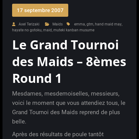
17 septembre 2007
Axel Terizaki
Maids
emma
,
gtm
,
hand maid may
,
hayate no gotoku
,
maid
,
muteki kanban musume
Le Grand Tournoi
des Maids – 8èmes
Round 1
Mesdames, mesdemoiselles, messieurs,
voici le moment que vous attendiez tous, le
Grand Tournoi des Maids reprend de plus
belle.
Après des résultats de poule tantôt