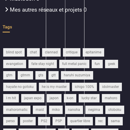
Mes autres réseaux et projets
0
Tags
blind spot
chat
clannad
critique
epitanime
evangelion
fate stay night
full metal panic
fun
geek
gtm
gtmm
gts
gtt
haruhi suzumiya
hayate no gotoku
he is my master
ichigo 100%
idolmaster
I m hit
japan expo
japon
k-on
lucky star
mahoro
mahoromatic
maid
miko
nanoha
negima
otoboku
perso
poster
PS2
PSP
quartier libre
rec
sama