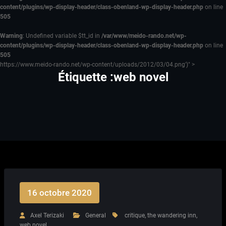
content/plugins/wp-display-header/class-obenland-wp-display-header.php
on line
505
Warning
: Undefined variable $tt_id in
/var/www/meido-rando.net/wp-
content/plugins/wp-display-header/class-obenland-wp-display-header.php
on line
505
https://www.meido-rando.net/wp-content/uploads/2012/03/04.png')" >
Étiquette :web novel
16 octobre 2020
Axel Terizaki
General
critique
,
the wandering inn
,
web novel