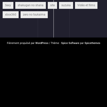
Sexy
shakugan no shana
site
suzuka
Vidéo et films
xbox360
zero no tsukaima
Fièrement propulsé par
WordPress
| Thème :
Spice Software
par
Spicethemes