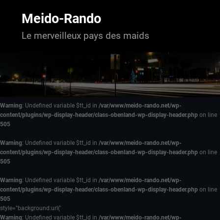
Aller
au
Meido-Rando
contenu
Le merveilleux pays des maids
Warning
: Undefined variable $tt_id in
/var/www/meido-rando.net/wp-
content/plugins/wp-display-header/class-obenland-wp-display-header.php
on line
505
Warning
: Undefined variable $tt_id in
/var/www/meido-rando.net/wp-
content/plugins/wp-display-header/class-obenland-wp-display-header.php
on line
505
Warning
: Undefined variable $tt_id in
/var/www/meido-rando.net/wp-
content/plugins/wp-display-header/class-obenland-wp-display-header.php
on line
505
style="background:url('
Warning
: Undefined variable $tt_id in
/var/www/meido-rando.net/wp-