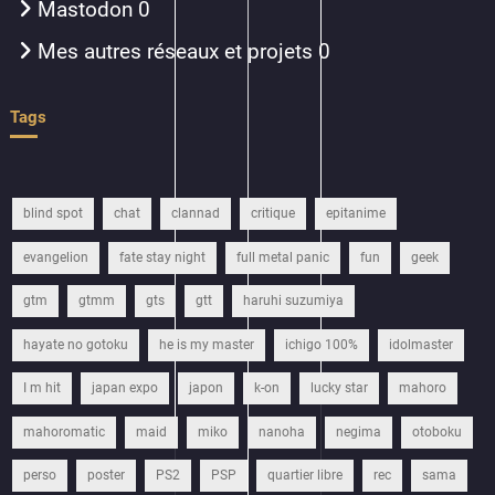
Mastodon
0
Mes autres réseaux et projets
0
Tags
blind spot
chat
clannad
critique
epitanime
evangelion
fate stay night
full metal panic
fun
geek
gtm
gtmm
gts
gtt
haruhi suzumiya
hayate no gotoku
he is my master
ichigo 100%
idolmaster
I m hit
japan expo
japon
k-on
lucky star
mahoro
mahoromatic
maid
miko
nanoha
negima
otoboku
perso
poster
PS2
PSP
quartier libre
rec
sama