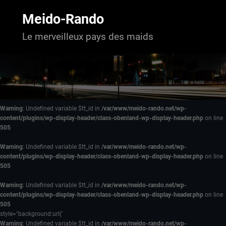
Aller
au
Meido-Rando
contenu
Le merveilleux pays des maids
Warning
: Undefined variable $tt_id in
/var/www/meido-rando.net/wp-
content/plugins/wp-display-header/class-obenland-wp-display-header.php
on line
505
Warning
: Undefined variable $tt_id in
/var/www/meido-rando.net/wp-
content/plugins/wp-display-header/class-obenland-wp-display-header.php
on line
505
Warning
: Undefined variable $tt_id in
/var/www/meido-rando.net/wp-
content/plugins/wp-display-header/class-obenland-wp-display-header.php
on line
505
style="background:url('
Warning
: Undefined variable $tt_id in
/var/www/meido-rando.net/wp-