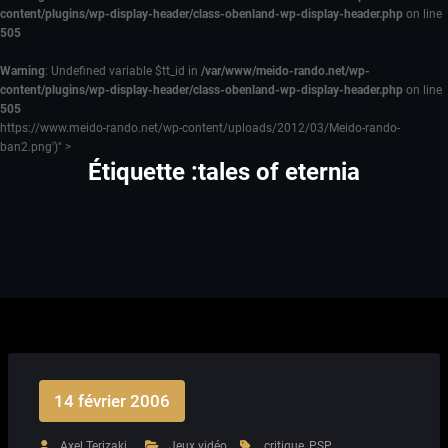
content/plugins/wp-display-header/class-obenland-wp-display-header.php
on line
505
Warning
: Undefined variable $tt_id in
/var/www/meido-rando.net/wp-
content/plugins/wp-display-header/class-obenland-wp-display-header.php
on line
505
https://www.meido-rando.net/wp-content/uploads/2012/03/Meido-rando-
ban2.png')" >
Étiquette :tales of eternia
14 février 2006
Axel Terizaki
Jeux vidéo
critique
,
PSP
,