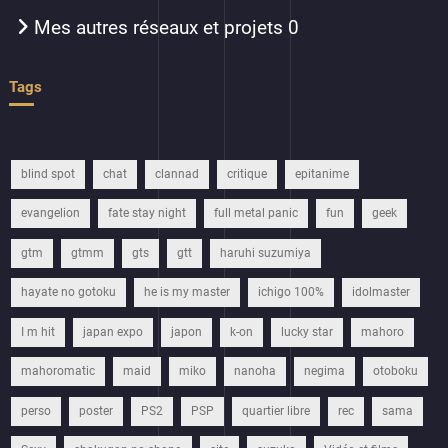
Mes autres réseaux et projets
0
Tags
blind spot
chat
clannad
critique
epitanime
evangelion
fate stay night
full metal panic
fun
geek
gtm
gtmm
gts
gtt
haruhi suzumiya
hayate no gotoku
he is my master
ichigo 100%
idolmaster
I m hit
japan expo
japon
k-on
lucky star
mahoro
mahoromatic
maid
miko
nanoha
negima
otoboku
perso
poster
PS2
PSP
quartier libre
rec
sama