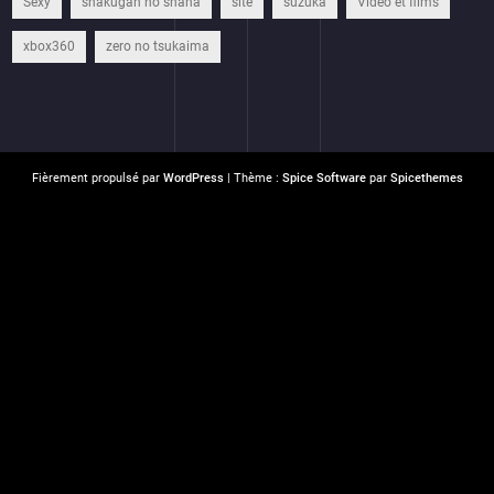
Sexy
shakugan no shana
site
suzuka
Vidéo et films
xbox360
zero no tsukaima
Fièrement propulsé par
WordPress
| Thème :
Spice Software
par
Spicethemes