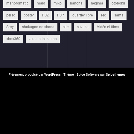
mahoromatic
maid
miko
nanoha
negima
otoboku
perso
poster
PS2
PSP
quartier libre
rec
sama
Sexy
shakugan no shana
site
suzuka
Vidéo et films
xbox360
zero no tsukaima
Fièrement propulsé par
WordPress
| Thème :
Spice Software
par
Spicethemes