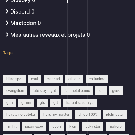
Discord
0
Mastodon
0
Mes autres réseaux et projets
0
Tags
blind spot
chat
clannad
critique
epitanime
evangelion
fate stay night
full metal panic
fun
geek
gtm
gtmm
gts
gtt
haruhi suzumiya
hayate no gotoku
he is my master
ichigo 100%
idolmaster
I m hit
japan expo
japon
k-on
lucky star
mahoro