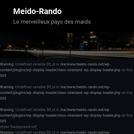
Aller
au
Meido-Rando
contenu
Le merveilleux pays des maids
Warning
: Undefined variable $tt_id in
/var/www/meido-rando.net/wp-
content/plugins/wp-display-header/class-obenland-wp-display-header.php
on line
505
Warning
: Undefined variable $tt_id in
/var/www/meido-rando.net/wp-
content/plugins/wp-display-header/class-obenland-wp-display-header.php
on line
505
Warning
: Undefined variable $tt_id in
/var/www/meido-rando.net/wp-
content/plugins/wp-display-header/class-obenland-wp-display-header.php
on line
505
style="background:url('
Warning
: Undefined variable $tt_id in
/var/www/meido-rando.net/wp-