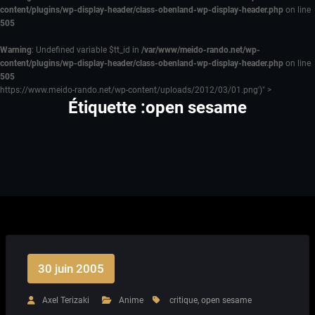
content/plugins/wp-display-header/class-obenland-wp-display-header.php
on line
505
Warning
: Undefined variable $tt_id in
/var/www/meido-rando.net/wp-
content/plugins/wp-display-header/class-obenland-wp-display-header.php
on line
505
https://www.meido-rando.net/wp-content/uploads/2012/03/01.png')" >
Étiquette :open sesame
30 juin 2005
Axel Terizaki
Anime
critique
,
open sesame