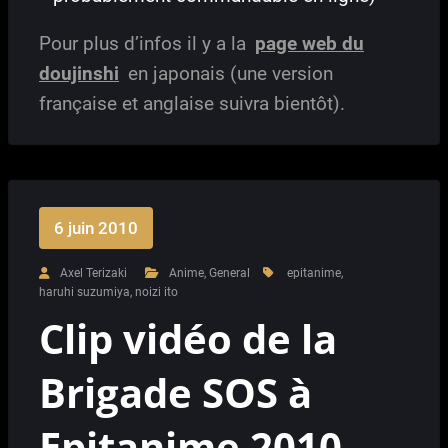
Pour plus d’infos il y a la
page web du
doujinshi
en japonais (une version
française et anglaise suivra bientôt).
6 juin 2010
Axel Terizaki
Anime
,
General
epitanime
,
haruhi suzumiya
,
noizi ito
Clip vidéo de la
Brigade SOS à
Epitanime 2010