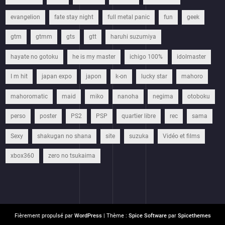
evangelion
fate stay night
full metal panic
fun
geek
gtm
gtmm
gts
gtt
haruhi suzumiya
hayate no gotoku
he is my master
ichigo 100%
idolmaster
I m hit
japan expo
japon
k-on
lucky star
mahoro
mahoromatic
maid
miko
nanoha
negima
otoboku
perso
poster
PS2
PSP
quartier libre
rec
sama
Sexy
shakugan no shana
site
suzuka
Vidéo et films
xbox360
zero no tsukaima
Fièrement propulsé par
WordPress
| Thème :
Spice Software
par
Spicethemes