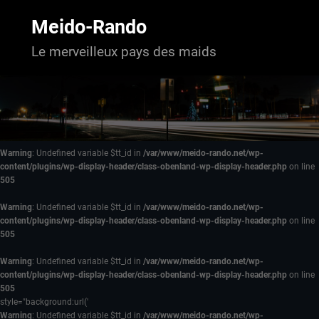
Aller
au
Meido-Rando
contenu
Le merveilleux pays des maids
Warning
: Undefined variable $tt_id in
/var/www/meido-rando.net/wp-
content/plugins/wp-display-header/class-obenland-wp-display-header.php
on line
505
Warning
: Undefined variable $tt_id in
/var/www/meido-rando.net/wp-
content/plugins/wp-display-header/class-obenland-wp-display-header.php
on line
505
Warning
: Undefined variable $tt_id in
/var/www/meido-rando.net/wp-
content/plugins/wp-display-header/class-obenland-wp-display-header.php
on line
505
style="background:url('
Warning
: Undefined variable $tt_id in
/var/www/meido-rando.net/wp-