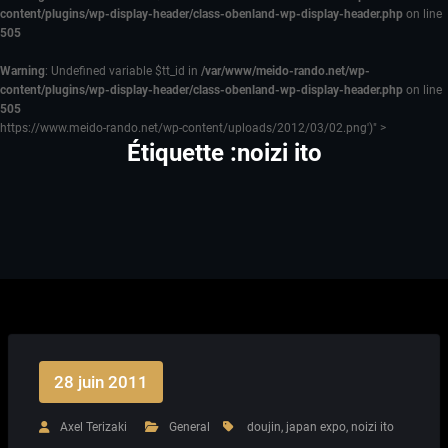
content/plugins/wp-display-header/class-obenland-wp-display-header.php
on line
505
Warning
: Undefined variable $tt_id in
/var/www/meido-rando.net/wp-
content/plugins/wp-display-header/class-obenland-wp-display-header.php
on line
505
https://www.meido-rando.net/wp-content/uploads/2012/03/02.png')" >
Étiquette :noizi ito
28 juin 2011
Axel Terizaki
General
doujin
,
japan expo
,
noizi ito