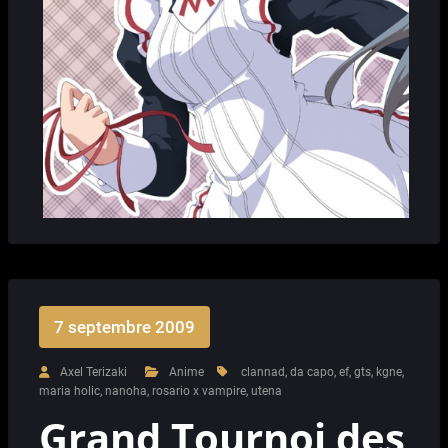
7 septembre 2009
Axel Terizaki
Anime
clannad
,
da capo
,
ef
,
gts
,
kgne
,
maria holic
,
nanoha
,
rosario x vampire
,
utena
Grand Tournoi des