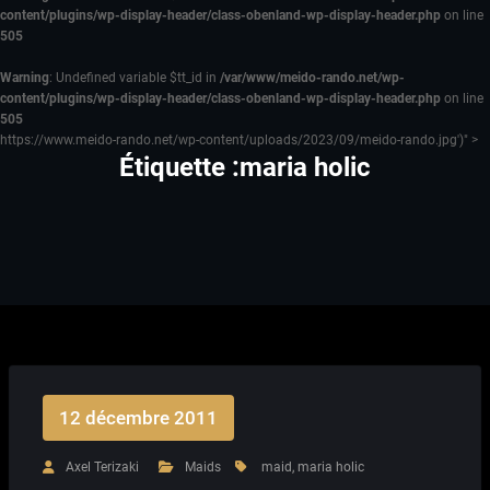
content/plugins/wp-display-header/class-obenland-wp-display-header.php
on line
505
Warning
: Undefined variable $tt_id in
/var/www/meido-rando.net/wp-
content/plugins/wp-display-header/class-obenland-wp-display-header.php
on line
505
https://www.meido-rando.net/wp-content/uploads/2023/09/meido-rando.jpg')" >
Étiquette :maria holic
12 décembre 2011
Axel Terizaki
Maids
maid
,
maria holic