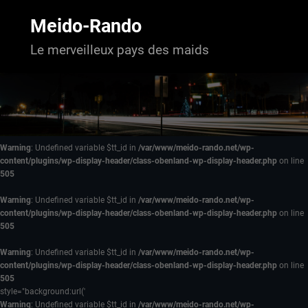
Aller
au
Meido-Rando
contenu
Le merveilleux pays des maids
Warning
: Undefined variable $tt_id in
/var/www/meido-rando.net/wp-
content/plugins/wp-display-header/class-obenland-wp-display-header.php
on line
505
Warning
: Undefined variable $tt_id in
/var/www/meido-rando.net/wp-
content/plugins/wp-display-header/class-obenland-wp-display-header.php
on line
505
Warning
: Undefined variable $tt_id in
/var/www/meido-rando.net/wp-
content/plugins/wp-display-header/class-obenland-wp-display-header.php
on line
505
style="background:url('
Warning
: Undefined variable $tt_id in
/var/www/meido-rando.net/wp-