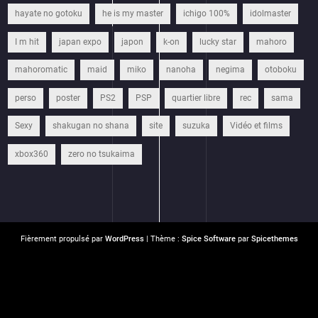
hayate no gotoku
he is my master
ichigo 100%
idolmaster
I m hit
japan expo
japon
k-on
lucky star
mahoro
mahoromatic
maid
miko
nanoha
negima
otoboku
perso
poster
PS2
PSP
quartier libre
rec
sama
Sexy
shakugan no shana
site
suzuka
Vidéo et films
xbox360
zero no tsukaima
Fièrement propulsé par
WordPress
| Thème :
Spice Software
par
Spicethemes