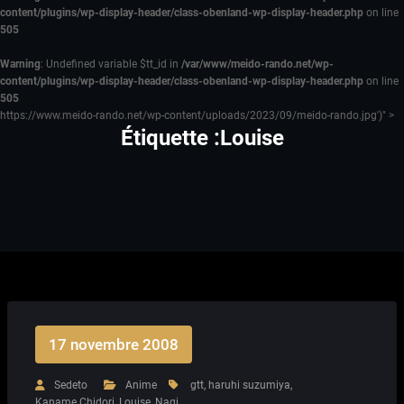
content/plugins/wp-display-header/class-obenland-wp-display-header.php
on line
505
Warning
: Undefined variable $tt_id in
/var/www/meido-rando.net/wp-
content/plugins/wp-display-header/class-obenland-wp-display-header.php
on line
505
https://www.meido-rando.net/wp-content/uploads/2023/09/meido-rando.jpg')" >
Étiquette :Louise
17 novembre 2008
Sedeto
Anime
gtt
,
haruhi suzumiya
,
Kaname Chidori
,
Louise
,
Nagi