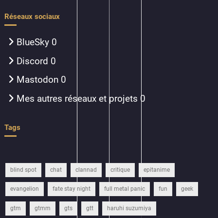
Réseaux sociaux
BlueSky
0
Discord
0
Mastodon
0
Mes autres réseaux et projets
0
Tags
blind spot
chat
clannad
critique
epitanime
evangelion
fate stay night
full metal panic
fun
geek
gtm
gtmm
gts
gtt
haruhi suzumiya