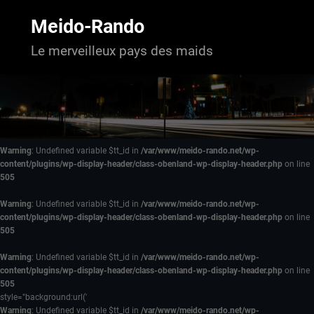
Aller
au
Meido-Rando
contenu
Le merveilleux pays des maids
Warning
: Undefined variable $tt_id in
/var/www/meido-rando.net/wp-
content/plugins/wp-display-header/class-obenland-wp-display-header.php
on line
505
Warning
: Undefined variable $tt_id in
/var/www/meido-rando.net/wp-
content/plugins/wp-display-header/class-obenland-wp-display-header.php
on line
505
Warning
: Undefined variable $tt_id in
/var/www/meido-rando.net/wp-
content/plugins/wp-display-header/class-obenland-wp-display-header.php
on line
505
style="background:url('
Warning
: Undefined variable $tt_id in
/var/www/meido-rando.net/wp-