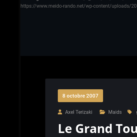
https://www.meido-rando.net/wp-content/uploads/20
8 octobre 2007
Axel Terizaki
Maids
Le Grand Tou