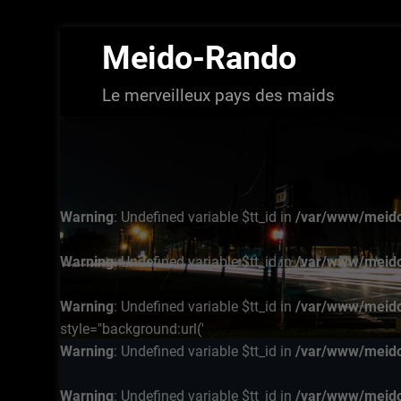
Aller
Meido-Rando
au
contenu
Le merveilleux pays des maids
Warning
: Undefined variable $tt_id in
/var/www/meido
Warning
: Undefined variable $tt_id in
/var/www/meido
Warning
: Undefined variable $tt_id in
/var/www/meido
style="background:url('
Warning
: Undefined variable $tt_id in
/var/www/meido
Warning
: Undefined variable $tt_id in
/var/www/meido