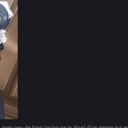
e avec peu de fans (qu’on se le dise) d’un anime qui 