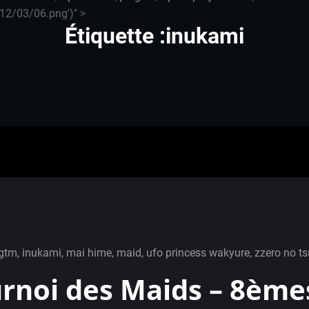
12/03/06.png')" >
Étiquette :inukami
gtm
,
inukami
,
mai hime
,
maid
,
ufo princess wakyure
,
zzero no t
rnoi des Maids – 8ème