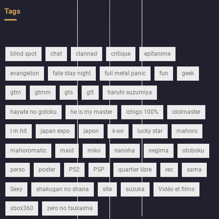
Tags
blind spot
chat
clannad
critique
epitanime
evangelion
fate stay night
full metal panic
fun
geek
gtm
gtmm
gts
gtt
haruhi suzumiya
hayate no gotoku
he is my master
ichigo 100%
idolmaster
I m hit
japan expo
japon
k-on
lucky star
mahoro
mahoromatic
maid
miko
nanoha
negima
otoboku
perso
poster
PS2
PSP
quartier libre
rec
sama
Sexy
shakugan no shana
site
suzuka
Vidéo et films
xbox360
zero no tsukaima