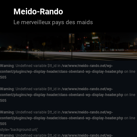
Aller
au
Meido-Rando
contenu
Le merveilleux pays des maids
Warning
: Undefined variable $tt_id in
/var/www/meido-rando.net/wp-
content/plugins/wp-display-header/class-obenland-wp-display-header.php
on line
505
Warning
: Undefined variable $tt_id in
/var/www/meido-rando.net/wp-
content/plugins/wp-display-header/class-obenland-wp-display-header.php
on line
505
Warning
: Undefined variable $tt_id in
/var/www/meido-rando.net/wp-
content/plugins/wp-display-header/class-obenland-wp-display-header.php
on line
505
style="background:url('
Warning
: Undefined variable $tt_id in
/var/www/meido-rando.net/wp-