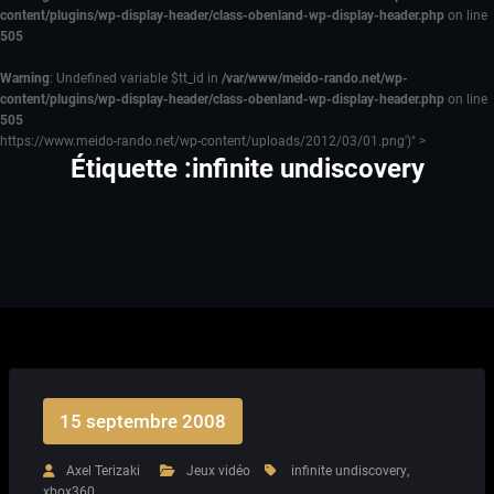
content/plugins/wp-display-header/class-obenland-wp-display-header.php
on line
505
Warning
: Undefined variable $tt_id in
/var/www/meido-rando.net/wp-
content/plugins/wp-display-header/class-obenland-wp-display-header.php
on line
505
https://www.meido-rando.net/wp-content/uploads/2012/03/01.png')" >
Étiquette :infinite undiscovery
15 septembre 2008
Axel Terizaki
Jeux vidéo
infinite undiscovery
,
xbox360