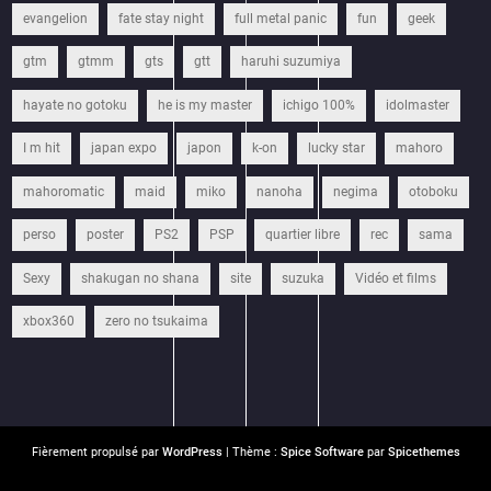
evangelion
fate stay night
full metal panic
fun
geek
gtm
gtmm
gts
gtt
haruhi suzumiya
hayate no gotoku
he is my master
ichigo 100%
idolmaster
I m hit
japan expo
japon
k-on
lucky star
mahoro
mahoromatic
maid
miko
nanoha
negima
otoboku
perso
poster
PS2
PSP
quartier libre
rec
sama
Sexy
shakugan no shana
site
suzuka
Vidéo et films
xbox360
zero no tsukaima
Fièrement propulsé par
WordPress
| Thème :
Spice Software
par
Spicethemes