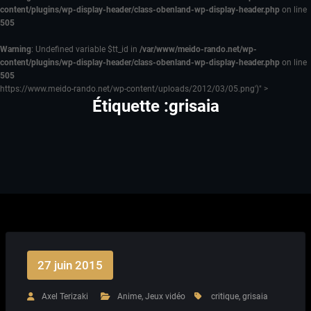
content/plugins/wp-display-header/class-obenland-wp-display-header.php
on line
505
Warning
: Undefined variable $tt_id in
/var/www/meido-rando.net/wp-
content/plugins/wp-display-header/class-obenland-wp-display-header.php
on line
505
https://www.meido-rando.net/wp-content/uploads/2012/03/05.png')" >
Étiquette :grisaia
27 juin 2015
Axel Terizaki
Anime
,
Jeux vidéo
critique
,
grisaia