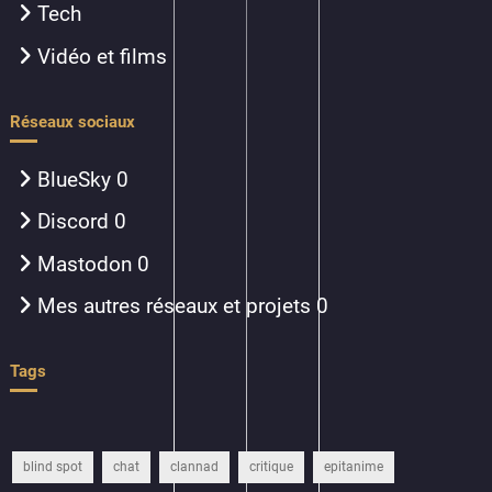
Tech
Vidéo et films
Réseaux sociaux
BlueSky
0
Discord
0
Mastodon
0
Mes autres réseaux et projets
0
Tags
blind spot
chat
clannad
critique
epitanime