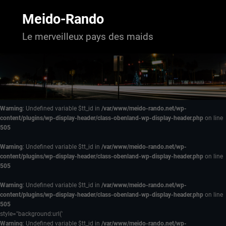
Aller
au
Meido-Rando
contenu
Le merveilleux pays des maids
Warning
: Undefined variable $tt_id in
/var/www/meido-rando.net/wp-
content/plugins/wp-display-header/class-obenland-wp-display-header.php
on line
505
Warning
: Undefined variable $tt_id in
/var/www/meido-rando.net/wp-
content/plugins/wp-display-header/class-obenland-wp-display-header.php
on line
505
Warning
: Undefined variable $tt_id in
/var/www/meido-rando.net/wp-
content/plugins/wp-display-header/class-obenland-wp-display-header.php
on line
505
style="background:url('
Warning
: Undefined variable $tt_id in
/var/www/meido-rando.net/wp-