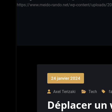
https://www.meido-rando.net/wp-content/uploads/20
24 janvier 2024
Axel Terizaki
Tech
f
Déplacer un