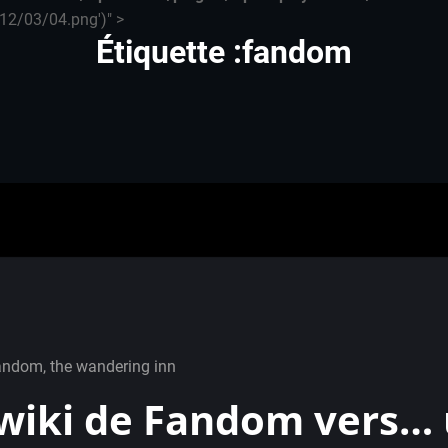
12/03/04.png')" >
Étiquette :fandom
andom
,
the wandering inn
 wiki de Fandom vers…