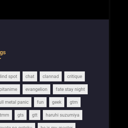
gs
lind spot
chat
clannad
critique
pitanime
evangelion
fate stay night
ull metal panic
fun
geek
gtm
gtmm
gts
gtt
haruhi suzumiya
ayate no gotoku
he is my master