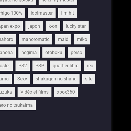
chigo 100%
idolmaster
I m hit
apan expo
japon
k-on
lucky star
ahoro
mahoromatic
maid
miko
anoha
negima
otoboku
perso
oster
PS2
PSP
quartier libre
rec
ama
Sexy
shakugan no shana
site
uzuka
Vidéo et films
xbox360
ero no tsukaima