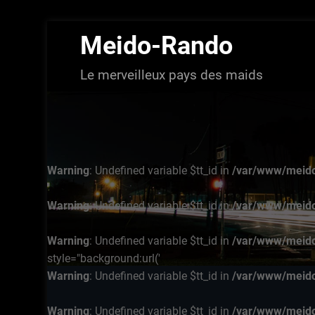
Aller
Meido-Rando
au
contenu
Le merveilleux pays des maids
Warning
: Undefined variable $tt_id in
/var/www/meido
Warning
: Undefined variable $tt_id in
/var/www/meido
Warning
: Undefined variable $tt_id in
/var/www/meido
style="background:url('
Warning
: Undefined variable $tt_id in
/var/www/meido
Warning
: Undefined variable $tt_id in
/var/www/meido