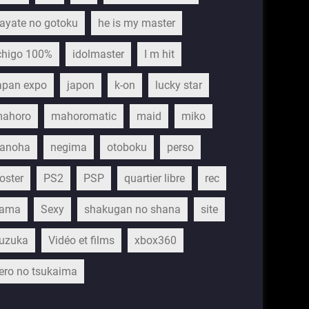
ayate no gotoku
he is my master
chigo 100%
idolmaster
I m hit
apan expo
japon
k-on
lucky star
ahoro
mahoromatic
maid
miko
anoha
negima
otoboku
perso
oster
PS2
PSP
quartier libre
rec
ama
Sexy
shakugan no shana
site
uzuka
Vidéo et films
xbox360
ero no tsukaima