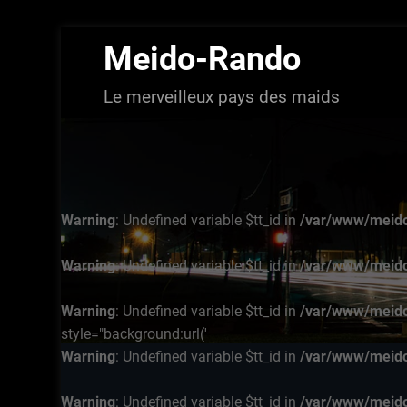
Aller
Meido-Rando
au
contenu
Le merveilleux pays des maids
Warning
: Undefined variable $tt_id in
/var/www/meido
Warning
: Undefined variable $tt_id in
/var/www/meido
Warning
: Undefined variable $tt_id in
/var/www/meido
style="background:url('
Warning
: Undefined variable $tt_id in
/var/www/meido
Warning
: Undefined variable $tt_id in
/var/www/meido