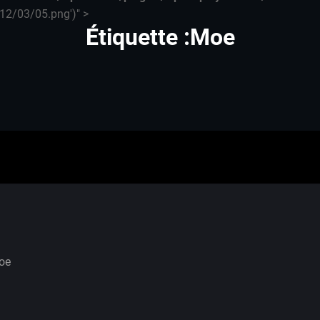
12/03/05.png')" >
Étiquette :Moe
oe