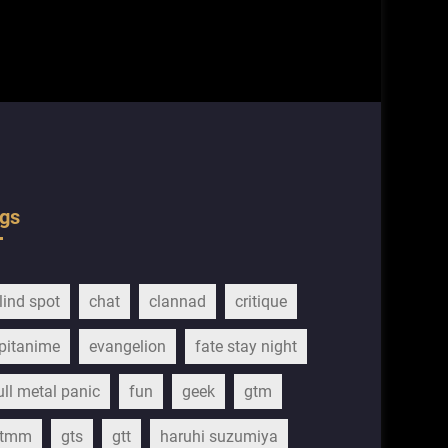
gs
lind spot
chat
clannad
critique
pitanime
evangelion
fate stay night
ull metal panic
fun
geek
gtm
gtmm
gts
gtt
haruhi suzumiya