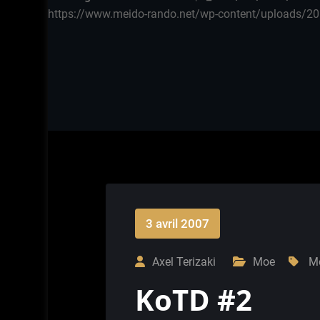
https://www.meido-rando.net/wp-content/uploads/20
3 avril 2007
Axel Terizaki
Moe
M
KoTD #2