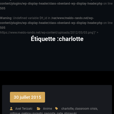
content/plugins/wp-display-header/class-obenland-wp-display-header.php
on line
505
Warning
: Undefined variable $tt_id in
/var/www/meido-rando.net/wp-
content/plugins/wp-display-header/class-obenland-wp-display-header.php
on line
505
https://www.meido-rando.net/wp-content/uploads/2012/03/03.png')" >
Étiquette :charlotte
30 juillet 2015
Axel Terizaki
Anime
charlotte
,
classroom crisis
,
critique
,
gakkou gurashi
,
gangsta
,
gate
,
shirayuki