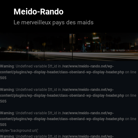
Aller
au
Meido-Rando
contenu
Le merveilleux pays des maids
Warning
: Undefined variable $tt_id in
/var/www/meido-rando.net/wp-
content/plugins/wp-display-header/class-obenland-wp-display-header.php
on line
505
Warning
: Undefined variable $tt_id in
/var/www/meido-rando.net/wp-
content/plugins/wp-display-header/class-obenland-wp-display-header.php
on line
505
Warning
: Undefined variable $tt_id in
/var/www/meido-rando.net/wp-
content/plugins/wp-display-header/class-obenland-wp-display-header.php
on line
505
style="background:url('
Warning
: Undefined variable $tt_id in
/var/www/meido-rando.net/wp-