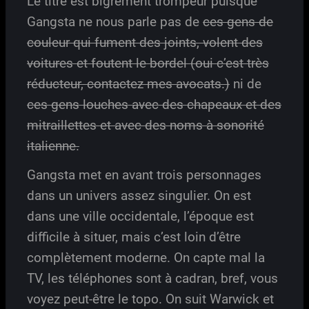
Le titre est bigrement trompeur puisque
Gangsta ne nous parle pas de
ces gens de
couleur qui fument des joints, volent des
voitures et foutent le bordel (oui c’est très
réducteur, contactez mes avocats.)
ni de
ces gens louches avec des chapeaux et des
mitraillettes et avec des noms à sonorité
italienne.
Gangsta met en avant trois personnages
dans un univers assez singulier. On est
dans une ville occidentale, l’époque est
difficile à situer, mais c’est loin d’être
complètement moderne. On capte mal la
TV, les téléphones sont à cadran, bref, vous
voyez peut-être le topo. On suit Warwick et