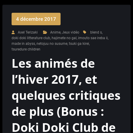
4 décembre 2017
Axel Terizaki
Anime
,
Jeux vidéo
blend s
,
doki doki litterature club
,
hajimete no gal
,
imouto sae ireba ii
,
made in abyss
,
netojuu no susume
,
tsuki ga kirei
,
tsuredure children
Les animés de
l’hiver 2017, et
quelques critiques
de plus (Bonus :
Doki Doki Club de