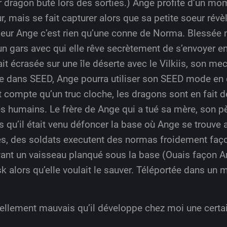
r dragon buté lors des sorties.) Ange profite d’un mom
r, mais se fait capturer alors que sa petite soeur révèl
oeur Ange c’est rien qu’une conne de Norma. Blessée 
n gars avec qui elle rêve secrètement de s’envoyer en l
tait écrasée sur une île déserte avec le Vilkiis, son me
me dans SEED, Ange pourra utiliser son SEED mode en 
nt compte qu’un truc cloche, les dragons sont en fait
s humains. Le frère de Ange qui a tué sa mère, son pè
ors qu’il était venu défoncer la base où Ange se trouve
mes, des soldats executent des normas froidement faç
tivant un vaisseau planqué sous la base (Ouais façon 
k alors qu’elle voulait le sauver. Téléportée dans un m
tellement mauvais qu’il développe chez moi une certa