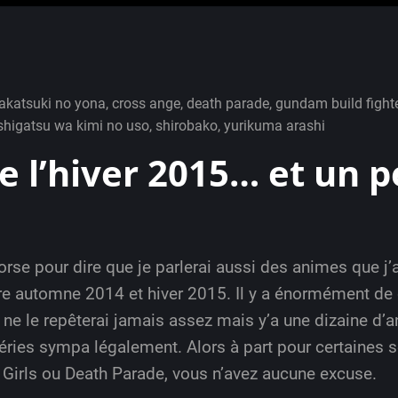
akatsuki no yona
,
cross ange
,
death parade
,
gundam build fight
shigatsu wa kimi no uso
,
shirobako
,
yurikuma arashi
e l’hiver 2015… et un p
torse pour dire que je parlerai aussi des animes que j’
tre automne 2014 et hiver 2015. Il y a énormément de 
e ne le repêterai jamais assez mais y’a une dizaine d’
éries sympa légalement. Alors à part pour certaines 
 Girls ou Death Parade, vous n’avez aucune excuse.