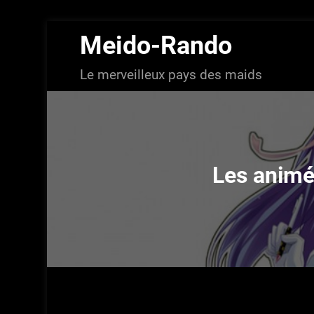
Aller
Meido-Rando
au
contenu
Le merveilleux pays des maids
Les animés