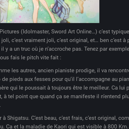
 Pictures (Idolmaster, Sword Art Online…) c’est typiqu
oli, c’est vraiment joli, c’est original, et… ben c’est 
l y a un truc où je n’accroche pas. Tenez par exemple,
us fais le pitch vite fait :
e les autres, ancien pianiste prodige, il va rencontre
oup de pieds aux fesses pour qu’il l’accompagne au pian
re qui le poussait à toujours être le meilleur. Ca lui p
 à tel point que quand ça se manifeste il n’entend plu
.
r à Shigatsu. C’est beau, c’est frais, c’est original, c
u. Ca et la maladie de Kaori qui est visible à 800 Km.