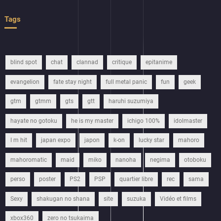
Tags
blind spot
chat
clannad
critique
epitanime
evangelion
fate stay night
full metal panic
fun
geek
gtm
gtmm
gts
gtt
haruhi suzumiya
hayate no gotoku
he is my master
ichigo 100%
idolmaster
I m hit
japan expo
japon
k-on
lucky star
mahoro
mahoromatic
maid
miko
nanoha
negima
otoboku
perso
poster
PS2
PSP
quartier libre
rec
sama
Sexy
shakugan no shana
site
suzuka
Vidéo et films
xbox360
zero no tsukaima