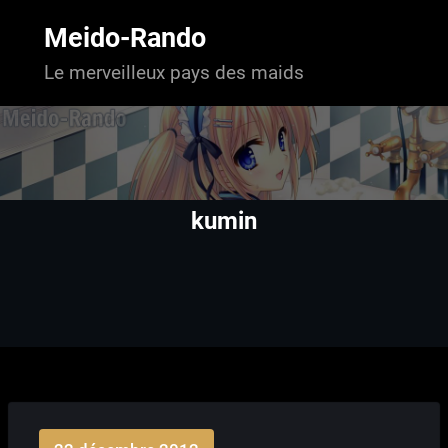
Aller
au
Meido-Rando
contenu
Le merveilleux pays des maids
kumin