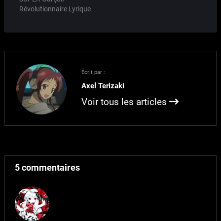
(le Japon quoi) ou plus…
Révolutionnaire Lyrique
Sebastian de l'Univers de
l'Est." Sous ce titre
volontairement à
rallonge se cache une
REVOLUTION, mes amis.
Un projet de visual novel
Écrit par :
qui est né des esprits
Axel Terizaki
dérangés d'une grande
partie des bloggueurs
Voir tous les articles
qui peuplent…
5 commentaires