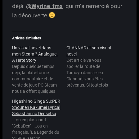
déjà
@Wyrine_fmx
qui m’a remercié pour
la découverte
Articles similaires
Un visual novel dans
CLANNAD et son visual
mon Steam ? Analogue :
novel
A Hate Story
Cet article va vous
Depuis quelque temps
spoiler la route de
déjà, la plate-forme
Tomoyo dans le jeu
communautaire et de
Clannad, vous êtes
vente de jeux PC Steam
prévenus. Si toutefois
nous a offert quelques
vous vous contentez de
joyaux pour ceux qui
l'anime, alors lisez. Mais
Higashi no Ginga SÜ;PER
aiment les jeux
avant de commencer à
Shounen Kakumei Lyrical
indépendants ou
parler de CLANNAD, dont
Sebastian no Densetsu
développés par une
la version anime passe
...ou en plus court
petite équipe. Il y a aussi
en ce moment et que je
"SebaDen". ...ou en
eu quelques jeux nous
vous ai présentée il y a…
français, "La Légende du
venant du pays des elfes
SUPER Garçon