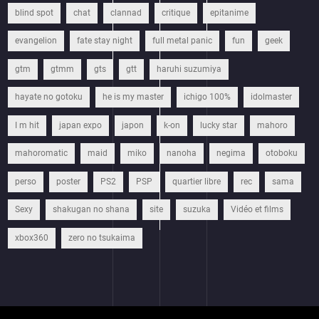
blind spot
chat
clannad
critique
epitanime
evangelion
fate stay night
full metal panic
fun
geek
gtm
gtmm
gts
gtt
haruhi suzumiya
hayate no gotoku
he is my master
ichigo 100%
idolmaster
I m hit
japan expo
japon
k-on
lucky star
mahoro
mahoromatic
maid
miko
nanoha
negima
otoboku
perso
poster
PS2
PSP
quartier libre
rec
sama
Sexy
shakugan no shana
site
suzuka
Vidéo et films
xbox360
zero no tsukaima