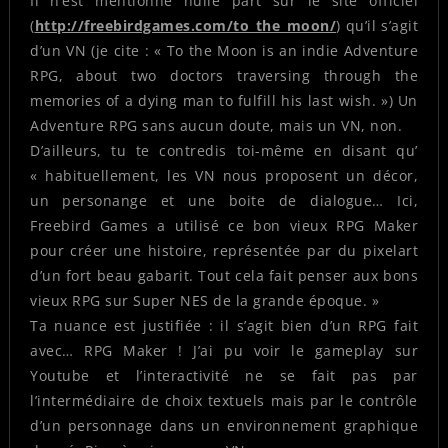
Il n’est mentionné nulle part sur le site officiel
(
http://freebirdgames.com/to_the_moon/
) qu’il s’agit
d’un VN (je cite : « To the Moon is an indie Adventure
RPG, about two doctors traversing through the
memories of a dying man to fulfill his last wish. ») Un
Adventure RPG sans aucun doute, mais un VN, non.
D’ailleurs, tu te contredis toi-même en disant qu’
« habituellement, les VN nous proposent un décor,
un personange et une boite de dialogue… Ici,
Freebird Games a utilisé ce bon vieux RPG Maker
pour créer une histoire, représentée par du pixelart
d’un fort beau gabarit. Tout cela fait penser aux bons
vieux RPG sur Super NES de la grande époque. »
Ta nuance est justifiée : il s’agit bien d’un RPG fait
avec… RPG Maker ! J’ai pu voir le gameplay sur
Youtube et l’interactivité ne se fait pas par
l’intermédiaire de choix textuels mais par le contrôle
d’un personnage dans un environnement graphique