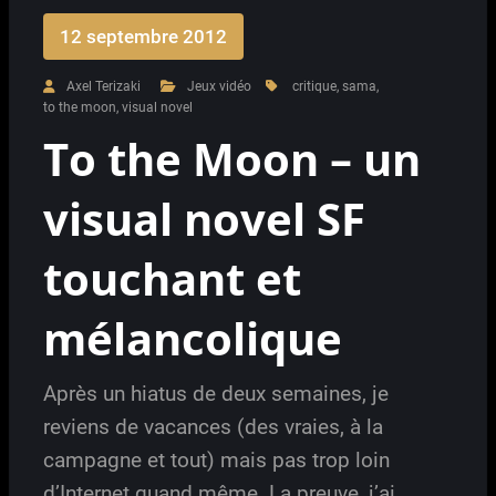
12 septembre 2012
Axel Terizaki
Jeux vidéo
critique
,
sama
,
to the moon
,
visual novel
To the Moon – un
visual novel SF
touchant et
mélancolique
Après un hiatus de deux semaines, je
reviens de vacances (des vraies, à la
campagne et tout) mais pas trop loin
d’Internet quand même. La preuve, j’ai