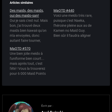
Articles similaires
Des maids, des maids,
MaOTD #440
oui des maido-san!
Voici une meido très rare,
Oui je sais c'est nul. Mais
puisque c'est Naeka,
bon, j'ai trouvé deux
l'héroine pleine aux as de
maids bien kawaii qu'on
Kamen no Maid Guy.
m'a envoyées, donc
Bien sûr il faudra aligner
autant faire tourner,
les biftons pour vous
non?
offrir ce modèle très
MaOTD #570
convoité, puisqu'il est à 8
Une bien jolie meido à
000 Maid Points.
l'uniforme bien court...
mais après tout, c'est
l'été ! Vous la trouverez
pour 6 000 Maid Points
(qualité ++) dans les
nombreux Meido Store.
Source : Inkey
Écrit par :