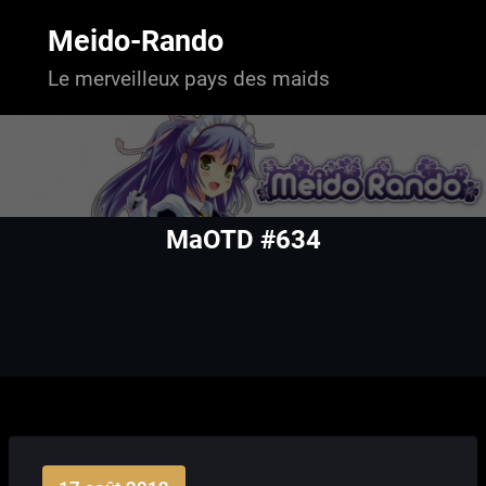
Aller
au
Meido-Rando
contenu
Le merveilleux pays des maids
MaOTD #634