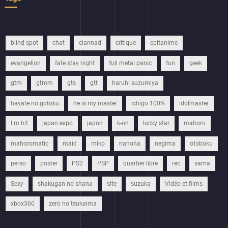
blind spot
chat
clannad
critique
epitanime
evangelion
fate stay night
full metal panic
fun
geek
gtm
gtmm
gts
gtt
haruhi suzumiya
hayate no gotoku
he is my master
ichigo 100%
idolmaster
I m hit
japan expo
japon
k-on
lucky star
mahoro
mahoromatic
maid
miko
nanoha
negima
otoboku
perso
poster
PS2
PSP
quartier libre
rec
sama
Sexy
shakugan no shana
site
suzuka
Vidéo et films
xbox360
zero no tsukaima