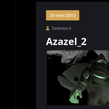
26 mars 2012
Darkness-S
Azazel_2