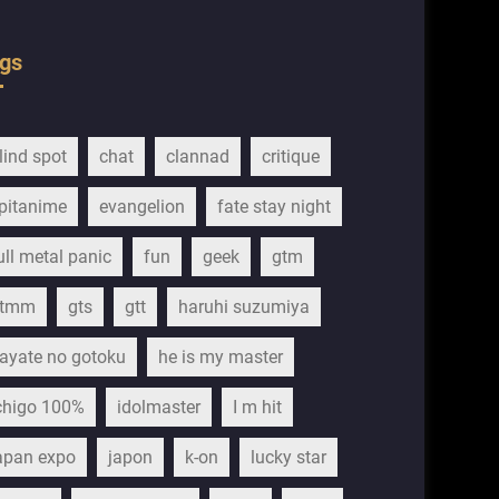
gs
lind spot
chat
clannad
critique
pitanime
evangelion
fate stay night
ull metal panic
fun
geek
gtm
gtmm
gts
gtt
haruhi suzumiya
ayate no gotoku
he is my master
chigo 100%
idolmaster
I m hit
apan expo
japon
k-on
lucky star