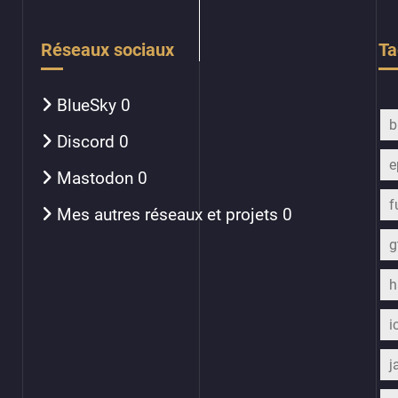
Réseaux sociaux
Ta
BlueSky
0
b
Discord
0
e
Mastodon
0
f
Mes autres réseaux et projets
0
h
i
j