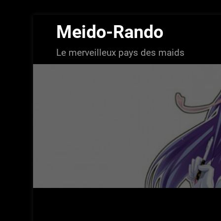
Aller
Meido-Rando
au
contenu
Le merveilleux pays des maids