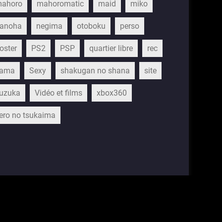
ahoro
mahoromatic
maid
miko
anoha
negima
otoboku
perso
oster
PS2
PSP
quartier libre
rec
ama
Sexy
shakugan no shana
site
uzuka
Vidéo et films
xbox360
ero no tsukaima
hemes