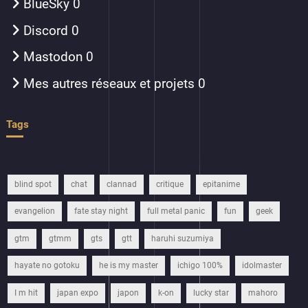
BlueSky
0
Discord
0
Mastodon
0
Mes autres réseaux et projets
0
Tags
blind spot
chat
clannad
critique
epitanime
evangelion
fate stay night
full metal panic
fun
geek
gtm
gtmm
gts
gtt
haruhi suzumiya
hayate no gotoku
he is my master
ichigo 100%
idolmaster
I m hit
japan expo
japon
k-on
lucky star
mahoro