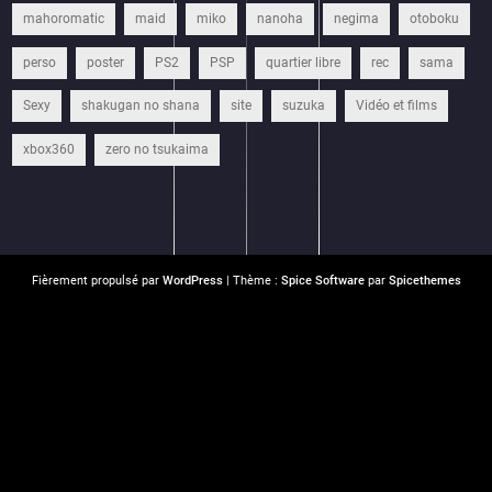
mahoromatic
maid
miko
nanoha
negima
otoboku
perso
poster
PS2
PSP
quartier libre
rec
sama
Sexy
shakugan no shana
site
suzuka
Vidéo et films
xbox360
zero no tsukaima
Fièrement propulsé par
WordPress
| Thème :
Spice Software
par
Spicethemes