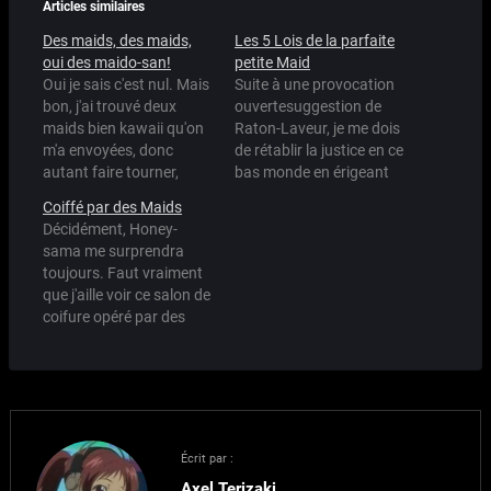
Articles similaires
Des maids, des maids,
Les 5 Lois de la parfaite
oui des maido-san!
petite Maid
Oui je sais c'est nul. Mais
Suite à une provocation
bon, j'ai trouvé deux
ouvertesuggestion de
maids bien kawaii qu'on
Raton-Laveur, je me dois
m'a envoyées, donc
de rétablir la justice en ce
autant faire tourner,
bas monde en érigeant
non?
les 5 lois de la parfaite
Coiffé par des Maids
petite Maid. Pour illustrer
Décidément, Honey-
mes lois, je prendrai
sama me surprendra
exemple sur Mahoro, qui
toujours. Faut vraiment
est selon mes critères, la
que j'aille voir ce salon de
Sainte des Maids,
coifure opéré par des
l'OMEGA Maid, bref, la…
maids quand j'irai au
Japon le mois prochain :)
Écrit par :
Axel Terizaki