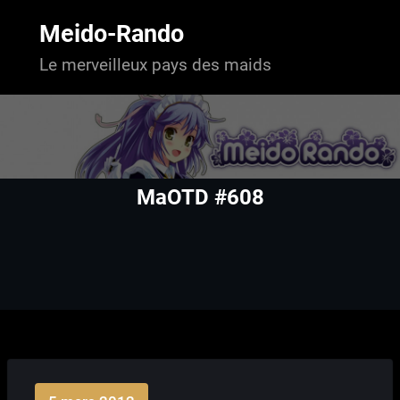
Aller
au
Meido-Rando
contenu
Le merveilleux pays des maids
MaOTD #608