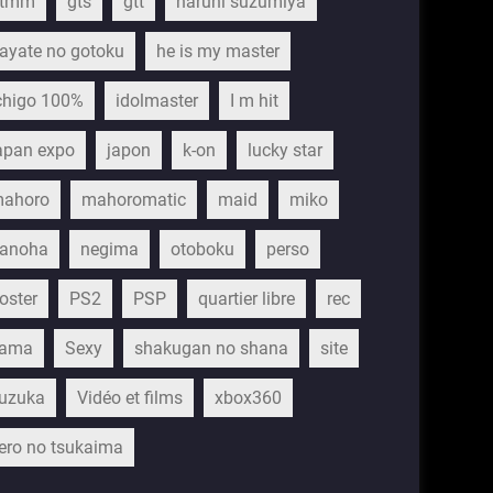
gtmm
gts
gtt
haruhi suzumiya
ayate no gotoku
he is my master
chigo 100%
idolmaster
I m hit
apan expo
japon
k-on
lucky star
ahoro
mahoromatic
maid
miko
anoha
negima
otoboku
perso
oster
PS2
PSP
quartier libre
rec
ama
Sexy
shakugan no shana
site
uzuka
Vidéo et films
xbox360
ero no tsukaima