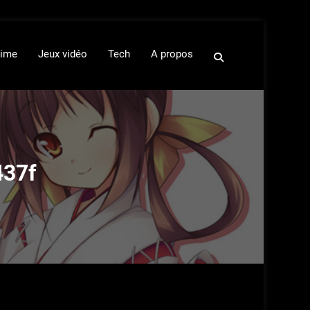
ime
Jeux vidéo
Tech
A propos
437f