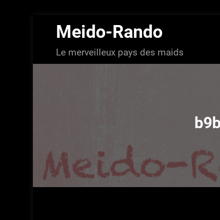
Aller
Meido-Rando
au
contenu
Le merveilleux pays des maids
b9b