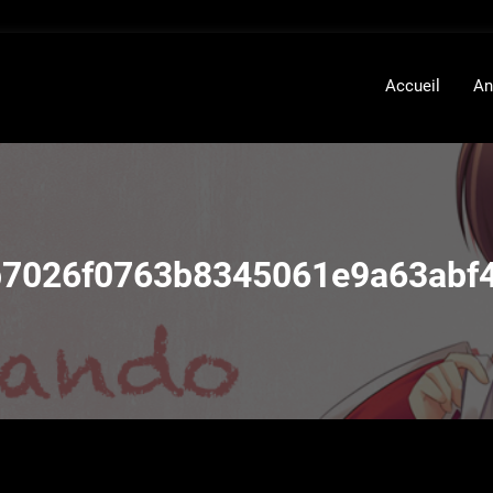
Accueil
An
7026f0763b8345061e9a63abf