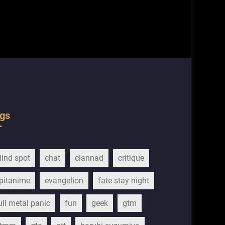
gs
lind spot
chat
clannad
critique
pitanime
evangelion
fate stay night
ull metal panic
fun
geek
gtm