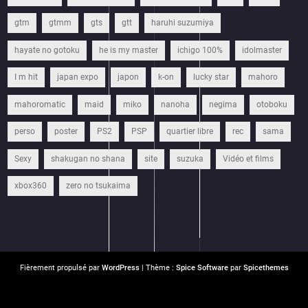
gtm
gtmm
gts
gtt
haruhi suzumiya
hayate no gotoku
he is my master
ichigo 100%
idolmaster
I m hit
japan expo
japon
k-on
lucky star
mahoro
mahoromatic
maid
miko
nanoha
negima
otoboku
perso
poster
PS2
PSP
quartier libre
rec
sama
Sexy
shakugan no shana
site
suzuka
Vidéo et films
xbox360
zero no tsukaima
Fièrement propulsé par
WordPress
| Thème :
Spice Software
par
Spicethemes