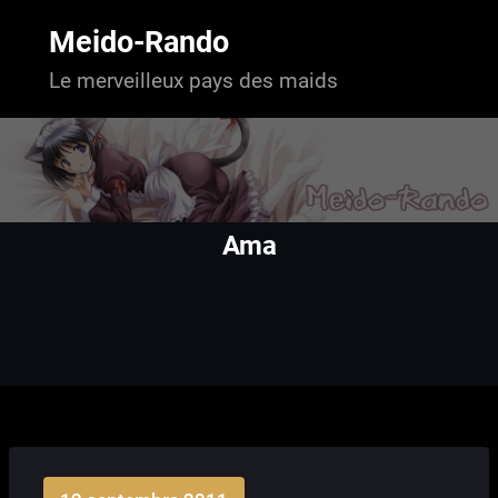
Aller
au
Meido-Rando
contenu
Le merveilleux pays des maids
Ama