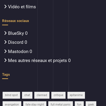
Vidéo et films
Réseaux sociaux
BlueSky
0
Discord
0
Mastodon
0
Mes autres réseaux et projets
0
Tags
blind spot
chat
clannad
critique
epitanime
evangelion
fate stay night
full metal panic
fun
geek