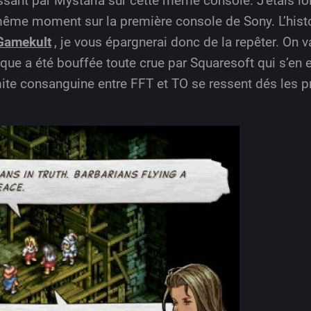
assant par Mystaria sur cette même console. J’étais l
ême moment sur la première console de Sony. L’histoi
 Gamekult
, je vous épargnerai donc de la repêter. On 
poque a été bouffée toute crue par Squaresoft qui s’en e
imite consanguine entre FFT et TO se ressent dés les p