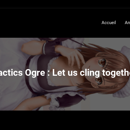
Accueil
An
actics Ogre : Let us cling togeth