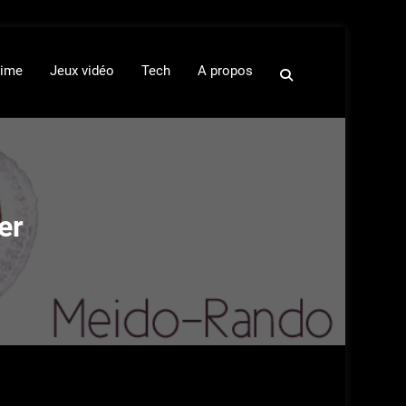
ime
Jeux vidéo
Tech
A propos
er