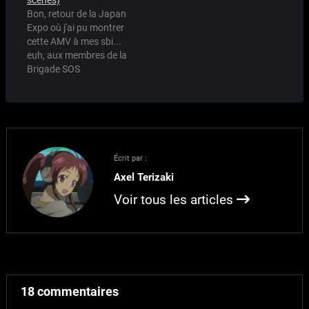
scènes)
d'anime. Hé oui! Il se
depuis cet été grâce à
Bon, retour de la Japan
trouve que suite à la…
mes meido espionnes
Expo où j'ai pu montrer
disseminées un peu
cette AMV à mes sbi...
partout au…
euh, aux membres de la
Brigade SOS
httpv://www.youtube.com/watch?
v=tNK4uBhKV9M Hé oui,
il s'agit bien de "Dernière
Danse", mon AMV que
j'avais déjà montré il y a
longtemps, et pour
Écrit par :
cause, ça faisait 7 ans
Axel Terizaki
que je…
Voir tous les articles
18 commentaires