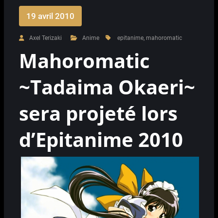
19 avril 2010
Axel Terizaki
Anime
epitanime
,
mahoromatic
Mahoromatic
~Tadaima Okaeri~
sera projeté lors
d’Epitanime 2010