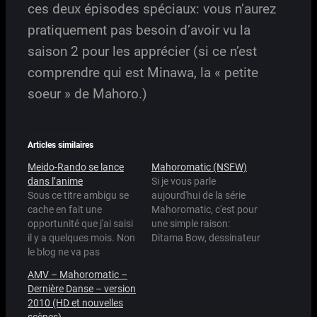
ces deux épisodes spéciaux: vous n’aurez
pratiquement pas besoin d’avoir vu la
saison 2 pour les apprécier (si ce n’est
comprendre qui est Minawa, la « petite
soeur » de Mahoro.)
Articles similaires
Meido-Rando se lance
Mahoromatic (NSFW)
dans l’anime
Si je vous parle
Sous ce titre ambigu se
aujourd'hui de la série
cache en fait une
Mahoromatic, c'est pour
opportunité que j'ai saisi
une simple raison:
il y a quelques mois. Non
Ditama Bow, dessinateur
le blog ne va pas
du manga, est l'un des
changer ou être arrêté
invités de cette Chibi
AMV – Mahoromatic –
ou quoi que ce soit de
Japan Expo édition
Dernière Danse – version
stupide, mais Meido-
2008. Pour tous vous
2010 (HD et nouvelles
Rando va devenir éditeur
dire j'étais au courant