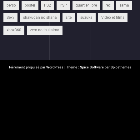
perso
poster
PS2
PSP
quartier libre
rec
sama
Sexy
shakugan no shana
site
suzuka
Vidéo et films
xbox360
zero no tsukaima
Fièrement propulsé par
WordPress
| Thème :
Spice Software
par
Spicethemes