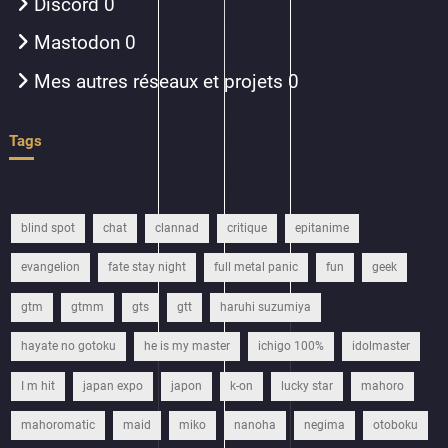
Discord
0
Mastodon
0
Mes autres réseaux et projets
0
Tags
blind spot
chat
clannad
critique
epitanime
evangelion
fate stay night
full metal panic
fun
geek
gtm
gtmm
gts
gtt
haruhi suzumiya
hayate no gotoku
he is my master
ichigo 100%
idolmaster
I m hit
japan expo
japon
k-on
lucky star
mahoro
mahoromatic
maid
miko
nanoha
negima
otoboku