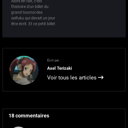
Alors en fait, c'est
Match 2G * Haruko - 56
des Seifuku qui a été
l'histoire d'un billet du
voix * Ama - 92 voix
jusqu'à février ou mars
grand tournoi des
Match 2D * Milia - 70 voix
si…
seifuku qui devait un jour
*…
être écrit. Et ce petit billet
attendait son tour, et
quand son tour vint, il
regardait l'auteur de ce
blog avec les yeux
pétillants d'espoirs, et le
sentiment dans son
Écrit par :
coeur qu'il ne serait…
Axel Terizaki
Voir tous les articles
18 commentaires