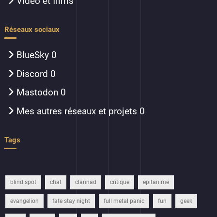
Vidéo et films
Réseaux sociaux
BlueSky
0
Discord
0
Mastodon
0
Mes autres réseaux et projets
0
Tags
blind spot
chat
clannad
critique
epitanime
evangelion
fate stay night
full metal panic
fun
geek