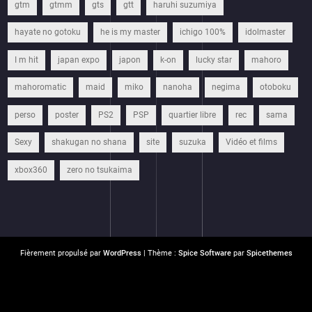
gtm
gtmm
gts
gtt
haruhi suzumiya
hayate no gotoku
he is my master
ichigo 100%
idolmaster
I m hit
japan expo
japon
k-on
lucky star
mahoro
mahoromatic
maid
miko
nanoha
negima
otoboku
perso
poster
PS2
PSP
quartier libre
rec
sama
Sexy
shakugan no shana
site
suzuka
Vidéo et films
xbox360
zero no tsukaima
Fièrement propulsé par
WordPress
| Thème :
Spice Software
par
Spicethemes