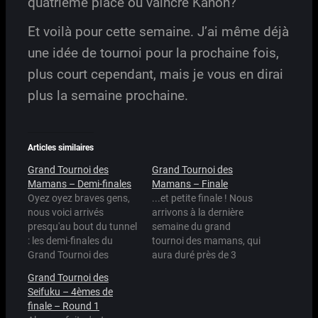
quatrième place ou vaincre Kanon?
Et voilà pour cette semaine. J’ai même déjà
une idée de tournoi pour la prochaine fois,
plus court cependant, mais je vous en dirai
plus la semaine prochaine.
Articles similaires
Grand Tournoi des
Grand Tournoi des
Mamans – Demi-finales
Mamans – Finale
Oyez oyez braves gens,
...et petite finale ! Nous
nous voici arrivés
arrivons à la dernière
presqu'au bout du tunnel
semaine du grand
: les demi-finales du
tournoi des mamans, qui
Grand Tournoi des
aura duré près de 3
Mamans peuvent
mois. C'est l'idéal histoire
Grand Tournoi des
commencer. Sans plus
de ne pas trop lasser les
Seifuku – 4èmes de
attendre, les résultats
foules, surtout quand on
finale – Round 1
des matchs précédents :
voit les effets du tournoi